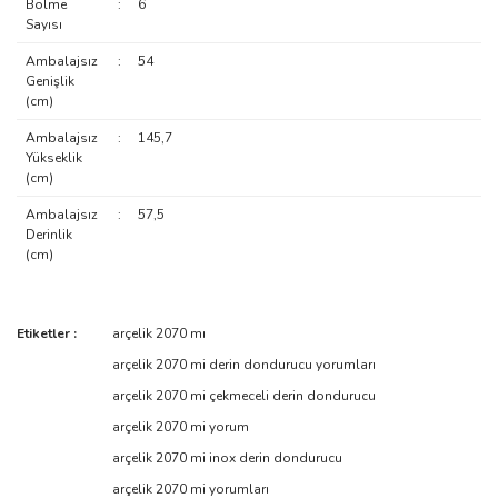
Bölme
:
6
Sayısı
Ambalajsız
:
54
Genişlik
(cm)
Ambalajsız
:
145,7
Yükseklik
(cm)
Ambalajsız
:
57,5
Derinlik
(cm)
Bu ürünün fiyat bilgisi, resim, ürün açıklamalarında ve diğer
Etiketler :
arçelik 2070 mı
konularda yetersiz gördüğünüz noktaları öneri formunu kullanarak
Bu ürüne ilk yorumu siz yapın!
arçelik 2070 mi derin dondurucu yorumları
tarafımıza iletebilirsiniz.
Görüş ve önerileriniz için teşekkür ederiz.
arçelik 2070 mi çekmeceli derin dondurucu
arçelik 2070 mi yorum
Yorum Yaz
Ürün resmi kalitesiz, bozuk veya görüntülenemiyor.
arçelik 2070 mi inox derin dondurucu
Ürün açıklamasında eksik bilgiler bulunuyor.
arçelik 2070 mi yorumları