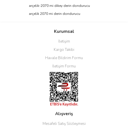
Ürün bilgilerinde hatalar bulunuyor.
arçelik-2070 mi dikey derin dondurucu
Ürün fiyatı diğer sitelerden daha pahalı.
arçelik 2070 mi derin dondurucu
Bu ürüne benzer farklı alternatifler olmalı.
Kurumsal
İletişim
Kargo Takibi
Gönder
Havale Bildirim Formu
İletişim Formu
Alışveriş
Mesafeli Satış Sözleşmesi