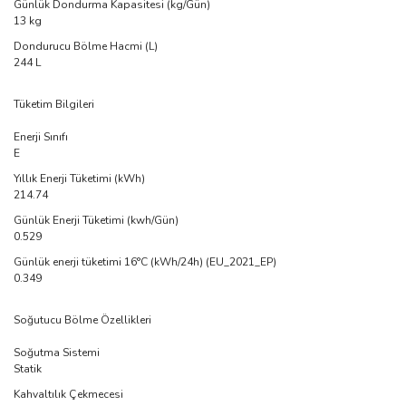
Günlük Dondurma Kapasitesi (kg/Gün)
13 kg
Dondurucu Bölme Hacmi (L)
244 L
Tüketim Bilgileri
Enerji Sınıfı
E
Yıllık Enerji Tüketimi (kWh)
214.74
Günlük Enerji Tüketimi (kwh/Gün)
0.529
Günlük enerji tüketimi 16°C (kWh/24h) (EU_2021_EP)
0.349
Soğutucu Bölme Özellikleri
Soğutma Sistemi
Statik
Kahvaltılık Çekmecesi