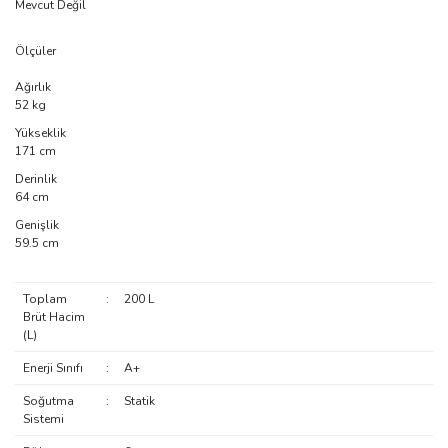
Mevcut Değil
Ölçüler
Ağırlık
52 kg
Yükseklik
171 cm
Derinlik
64 cm
Genişlik
59.5 cm
Toplam
:
200 L
Brüt Hacim
(L)
Enerji Sınıfı
:
A+
Soğutma
:
Statik
Sistemi