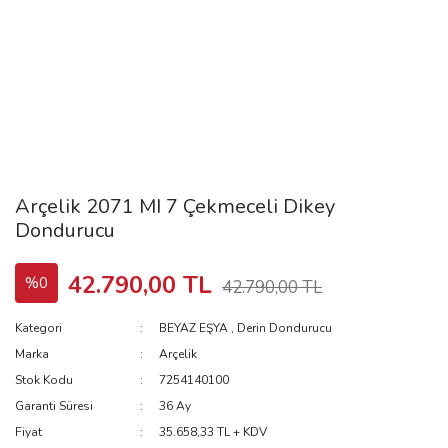
Arçelik 2071 MI 7 Çekmeceli Dikey
Dondurucu
42.790,00 TL
%0
42.790,00 TL
Kategori
BEYAZ EŞYA
,
Derin Dondurucu
Marka
Arçelik
Stok Kodu
7254140100
Garanti Süresi
36 Ay
Fiyat
35.658,33 TL + KDV