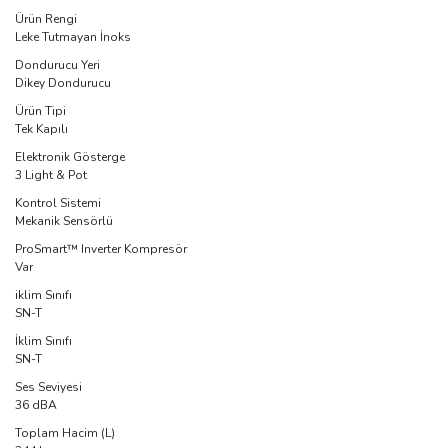
Ürün Rengi
Leke Tutmayan İnoks
Dondurucu Yeri
Dikey Dondurucu
Ürün Tipi
Tek Kapılı
Elektronik Gösterge
3 Light & Pot
Kontrol Sistemi
Mekanik Sensörlü
ProSmart™ Inverter Kompresör
Var
iklim Sınıfı
SN-T
İklim Sınıfı
SN-T
Ses Seviyesi
36 dBA
Toplam Hacim (L)