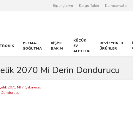
Siparişlerim
Kargo Takip
Kampanyalar
KÜÇÜK
ISITMA-
KİŞİSEL
REVİZYONLU
KTRONİK
EV
SOĞUTMA
BAKIM
ÜRÜNLER
ALETLERİ
elik 2070 Mi Derin Dondurucu