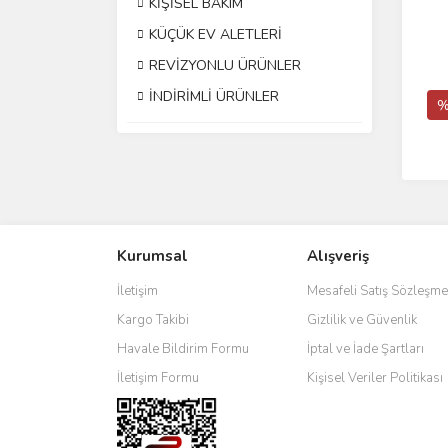
KİŞİSEL BAKIM
KÜÇÜK EV ALETLERİ
REVİZYONLU ÜRÜNLER
İNDİRİMLİ ÜRÜNLER
%
Kurumsal
Alışveriş
İletişim
Mesafeli Satış Sözleşme
Kargo Takibi
Gizlilik ve Güvenlik
Havale Bildirim Formu
İptal ve İade Şartları
İletişim Formu
Kişisel Veriler Politikası