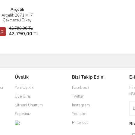
Arçelik
Arçelik 2071 MI 7
İncele
Çekmeceli Dikey
Dondurucu
42.790,00 TL
0
Sepete Ekle
42.790,00 TL
Üyelik
Bizi Takip Edin!
E-
si
Yeni Üyelik
Facebook
Fır
ist
Üye Girişi
Twitter
Şifremi Unuttum
Instagram
Sepetiniz
Youtube
Pinterest
Bi