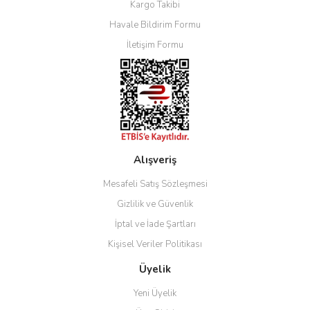
Kargo Takibi
Havale Bildirim Formu
İletişim Formu
Alışveriş
Mesafeli Satış Sözleşmesi
Gizlilik ve Güvenlik
İptal ve İade Şartları
Kişisel Veriler Politikası
Üyelik
Yeni Üyelik