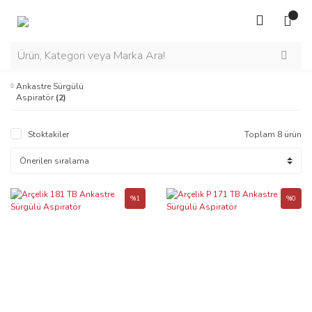
Ankastre Sürgülü
Aspiratör
(2)
Stoktakiler
Toplam 8 ürün
%1
%0