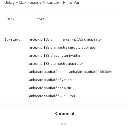
Bulaşık Makinesinde Yıkanabilir Filtre Var
Renk
:
Inoks
Bu ürünün fiyat bilgisi, resim, ürün açıklamalarında ve diğer
Etiketler :
arçelik p 183 s
arçelik p 183 s aspiratör
konularda yetersiz gördüğünüz noktaları öneri formunu kullanarak
Bu ürüne ilk yorumu siz yapın!
arçelik p 183 s ankastre sürgülü aspiratör
tarafımıza iletebilirsiniz.
Görüş ve önerileriniz için teşekkür ederiz.
arçelik p 183 s aspiratör fiyatları
arçelik p 183 s ankastre aspiratör
Yorum Yaz
Ürün resmi kalitesiz, bozuk veya görüntülenemiyor.
ankastre aspiratör
ankastre aspiratör ölçüleri
Ürün açıklamasında eksik bilgiler bulunuyor.
ankastre aspiratör fiyatları
Ürün bilgilerinde hatalar bulunuyor.
ankastre aspiratör en ucuz
Ürün fiyatı diğer sitelerden daha pahalı.
ankastre aspiratör kurulumu
Bu ürüne benzer farklı alternatifler olmalı.
Kurumsal
İletişim