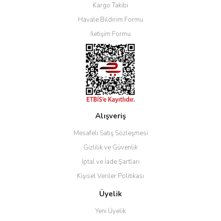
Kargo Takibi
Gönder
Havale Bildirim Formu
İletişim Formu
Alışveriş
Mesafeli Satış Sözleşmesi
Gizlilik ve Güvenlik
İptal ve İade Şartları
Kişisel Veriler Politikası
Üyelik
Yeni Üyelik