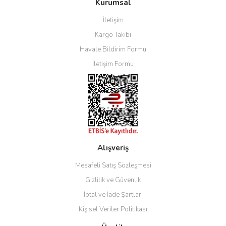
Kurumsal
İletişim
Kargo Takibi
Havale Bildirim Formu
İletişim Formu
Alışveriş
Mesafeli Satış Sözleşmesi
Gizlilik ve Güvenlik
İptal ve İade Şartları
Kişisel Veriler Politikası