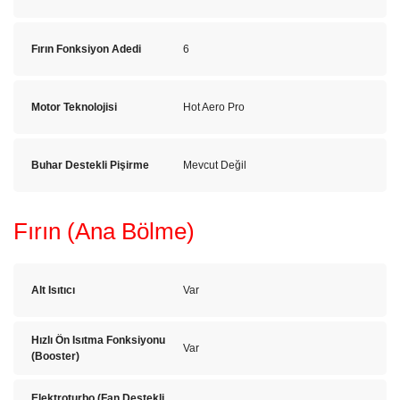
Fırın Fonksiyon Adedi
6
Motor Teknolojisi
Hot Aero Pro
Buhar Destekli Pişirme
Mevcut Değil
Fırın (Ana Bölme)
Alt Isıtıcı
Var
Hızlı Ön Isıtma Fonksiyonu
Var
(Booster)
Elektroturbo (Fan Destekli