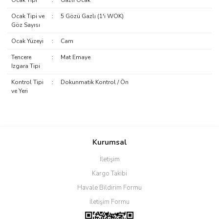
Ocak Tipi
:
Gazlı Ocak
Ocak Tipi ve
:
5 Gözü Gazlı (1'i WOK)
Göz Sayısı
Ocak Yüzeyi
:
Cam
Tencere
:
Mat Emaye
Izgara Tipi
Kontrol Tipi
:
Dokunmatik Kontrol / Ön
ve Yeri
Bu ürünün fiyat bilgisi, resim, ürün açıklamalarında ve diğer
konularda yetersiz gördüğünüz noktaları öneri formunu kullanarak
Bu ürüne ilk yorumu siz yapın!
Kurumsal
tarafımıza iletebilirsiniz.
Görüş ve önerileriniz için teşekkür ederiz.
İletişim
Yorum Yaz
Kargo Takibi
Ürün resmi kalitesiz, bozuk veya görüntülenemiyor.
Havale Bildirim Formu
Ürün açıklamasında eksik bilgiler bulunuyor.
İletişim Formu
Ürün bilgilerinde hatalar bulunuyor.
Ürün fiyatı diğer sitelerden daha pahalı.