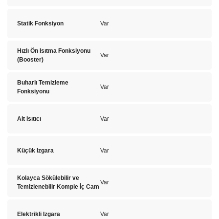
Statik Fonksiyon
Var
Hızlı Ön Isıtma Fonksiyonu
Var
(Booster)
Buharlı Temizleme
Var
Fonksiyonu
Alt Isıtıcı
Var
Küçük Izgara
Var
Kolayca Sökülebilir ve
Var
Temizlenebilir Komple İç Cam
Elektrikli Izgara
Var