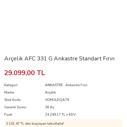
Arçelik AFC 331 G Ankastre Standart Fırın
29.099,00 TL
Kategori
ANKASTRE
,
Ankastre Fırın
Marka
Arçelik
Stok Kodu
VDMULDQA79
Garanti Süresi
36 Ay
Fiyat
24.249,17 TL + KDV
3.101,47 TL
den başlayan taksitlerle!