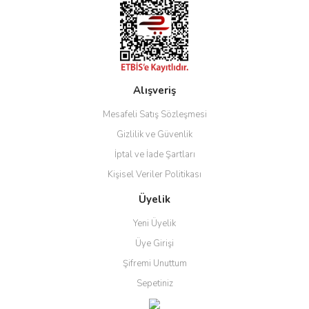
Bu ürüne benzer farklı alternatifler olmalı.
Alışveriş
Gönder
Mesafeli Satış Sözleşmesi
Gizlilik ve Güvenlik
İptal ve İade Şartları
Kişisel Veriler Politikası
Üyelik
Yeni Üyelik
Üye Girişi
Şifremi Unuttum
Sepetiniz