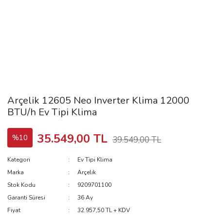
Arçelik 12605 Neo Inverter Klima 12000
BTU/h Ev Tipi Klima
35.549,00 TL
%10
39.549,00 TL
Kategori
Ev Tipi Klima
Marka
Arçelik
Stok Kodu
9209701100
Garanti Süresi
36 Ay
Fiyat
32.957,50 TL + KDV