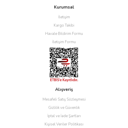
Ürün bilgilerinde hatalar bulunuyor.
Kurumsal
Ürün fiyatı diğer sitelerden daha pahalı.
İletişim
Bu ürüne benzer farklı alternatifler olmalı.
Kargo Takibi
Havale Bildirim Formu
İletişim Formu
Gönder
Alışveriş
Mesafeli Satış Sözleşmesi
Gizlilik ve Güvenlik
İptal ve İade Şartları
Kişisel Veriler Politikası