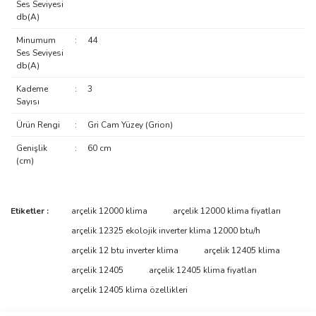
Ses Seviyesi
db(A)
Minumum
:
44
Ses Seviyesi
db(A)
Kademe
:
3
Sayısı
Ürün Rengi
:
Gri Cam Yüzey (Grion)
Genişlik
:
60 cm
(cm)
Bu ürünün fiyat bilgisi, resim, ürün açıklamalarında ve diğer
Etiketler :
arçelik 12000 klima
arçelik 12000 klima fiyatları
konularda yetersiz gördüğünüz noktaları öneri formunu kullanarak
Bu ürüne ilk yorumu siz yapın!
arçelik 12325 ekolojik inverter klima 12000 btu/h
tarafımıza iletebilirsiniz.
Görüş ve önerileriniz için teşekkür ederiz.
arçelik 12 btu inverter klima
arçelik 12405 klima
arçelik 12405
arçelik 12405 klima fiyatları
Yorum Yaz
Ürün resmi kalitesiz, bozuk veya görüntülenemiyor.
arçelik 12405 klima özellikleri
Ürün açıklamasında eksik bilgiler bulunuyor.