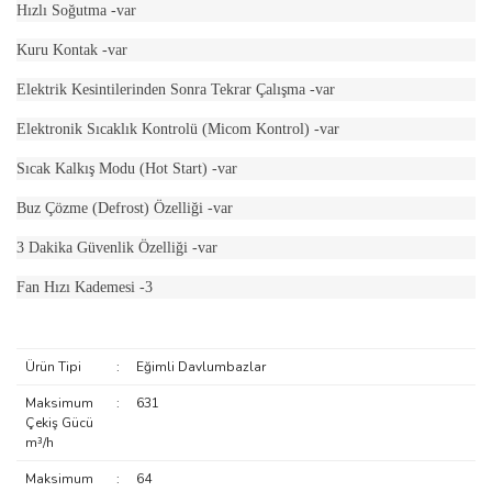
Hızlı Soğutma -var
Kuru Kontak -var
Elektrik Kesintilerinden Sonra Tekrar Çalışma -var
Elektronik Sıcaklık Kontrolü (Micom Kontrol) -var
Sıcak Kalkış Modu (Hot Start) -var
Buz Çözme (Defrost) Özelliği -var
3 Dakika Güvenlik Özelliği -var
Fan Hızı Kademesi -3
Ürün Tipi
:
Eğimli Davlumbazlar
Maksimum
:
631
Çekiş Gücü
m³/h
Maksimum
:
64