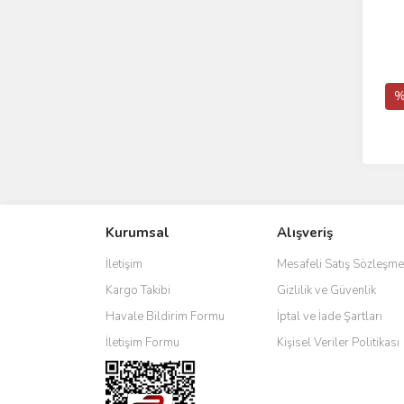
%
Kurumsal
Alışveriş
İletişim
Mesafeli Satış Sözleşme
Kargo Takibi
Gizlilik ve Güvenlik
Havale Bildirim Formu
İptal ve İade Şartları
İletişim Formu
Kişisel Veriler Politikası