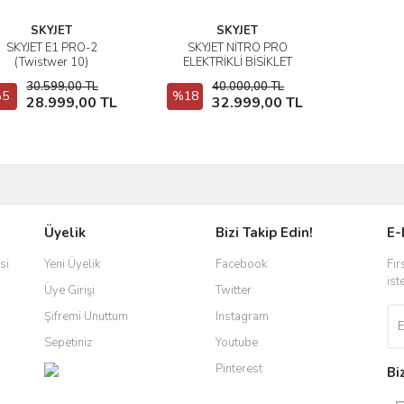
SKYJET
SKYJET
SKYJET E1 PRO-2
SKYJET NİTRO PRO
İncele
İncele
(Twistwer 10)
ELEKTRİKLİ BİSİKLET
30.599,00 TL
40.000,00 TL
5
Sepete Ekle
%18
Sepete Ekle
28.999,00 TL
32.999,00 TL
Üyelik
Bizi Takip Edin!
E-
si
Yeni Üyelik
Facebook
Fır
ist
Üye Girişi
Twitter
Şifremi Unuttum
Instagram
Sepetiniz
Youtube
Pinterest
Bi