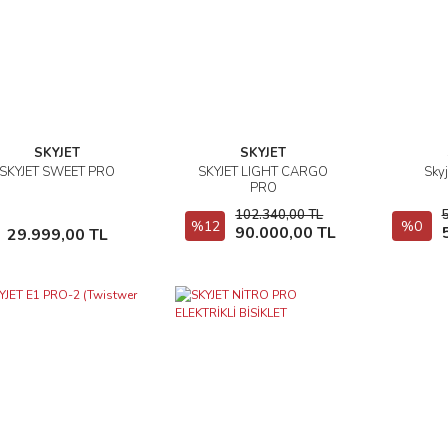
SKYJET
SKYJET
SKYJET SWEET PRO
SKYJET LIGHT CARGO
Sky
İncele
İncele
PRO
102.340,00 TL
Sepete Ekle
%12
Sepete Ekle
%0
90.000,00 TL
29.999,00 TL