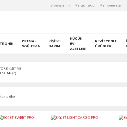
Siparişlerim
Kargo Takip
Kampanyalar
KÜÇÜK
ISITMA-
KİŞİSEL
REVİZYONLU
KTRONİK
EV
SOĞUTMA
BAKIM
ÜRÜNLER
ALETLERİ
ORSİKLET VE
SESUAR
(6)
toktakiler