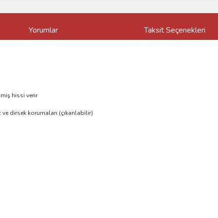
Yorumlar
Taksit Seçenekleri
iş hissi verir
e dirsek korumaları (çıkarılabilir)