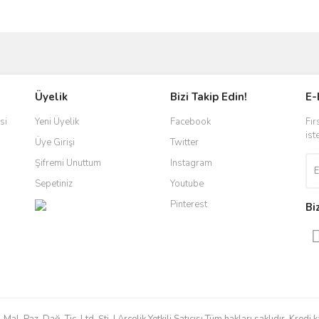
ve diğer konularda yetersiz gördüğünüz noktaları öneri formunu kullanarak taraf
Bu ürüne ilk yorumu siz yapın!
Üyelik
Bizi Takip Edin!
E-
r.
Yorum Yaz
si
Yeni Üyelik
Facebook
Fır
ist
Üye Girişi
Twitter
Şifremi Unuttum
Instagram
Sepetiniz
Youtube
Pinterest
Bi
Gönder