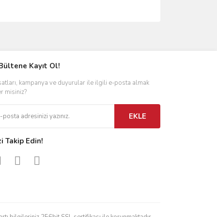
ımıza iletebilirsiniz.
Bültene Kayıt Ol!
satları, kampanya ve duyurular ile ilgili e-posta almak
er misiniz?
EKLE
zi Takip Edin!