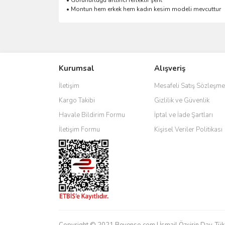
• Görünürlüğü arttırıcı reflektif şerit
• Montun hem erkek hem kadın kesim modeli mevcuttur
Bu ürünün fiyat bilgisi, resim, ürün açıklamalarında 
Görüş ve önerileriniz için teşekkür ederiz.
Kurumsal
Alışveriş
Ürün resmi kalitesiz, bozuk veya görüntülenemiyo
Ürün açıklamasında eksik bilgiler bulunuyor.
İletişim
Mesafeli Satış Sözleşme
Ürün bilgilerinde hatalar bulunuyor.
Kargo Takibi
Gizlilik ve Güvenlik
Ürün fiyatı diğer sitelerden daha pahalı.
Havale Bildirim Formu
İptal ve İade Şartları
Bu ürüne benzer farklı alternatifler olmalı.
İletişim Formu
Kişisel Veriler Politikası