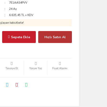
7E1AAS4PVV
24 Ay
6.635,45 TL + KDV
layan taksitlerle!
Sepete Ekle
Hızlı Satın Al
Tavsiye Et
Yorum Yaz
Fiyat Alarmı