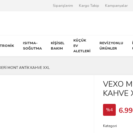
Siparişlerim
Kargo Takip
Kampanyalar
KÜÇÜK
ISITMA-
KİŞİSEL
REVİZYONLU
KTRONİK
EV
SOĞUTMA
BAKIM
ÜRÜNLER
ALETLERİ
ERİ MONT ANTİK KAHVE XXL
VEXO M
KAHVE 
6.99
%4
Kategori