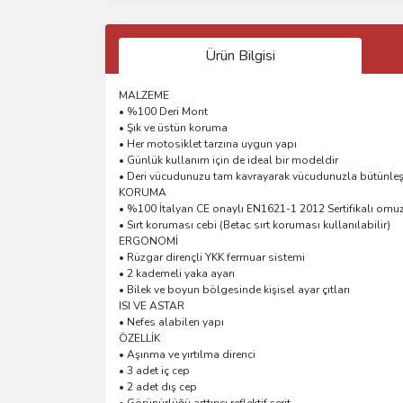
Ürün Bilgisi
MALZEME
• %100 Deri Mont
• Şık ve üstün koruma
• Her motosiklet tarzına uygun yapı
• Günlük kullanım için de ideal bir modeldir
• Deri vücudunuzu tam kavrayarak vücudunuzla bütünleşm
KORUMA
• %100 İtalyan CE onaylı EN1621-1 2012 Sertifikalı omuz v
• Sırt koruması cebi (Betac sırt koruması kullanılabilir)
ERGONOMİ
• Rüzgar dirençli YKK fermuar sistemi
• 2 kademeli yaka ayarı
• Bilek ve boyun bölgesinde kişisel ayar çıtları
ISI VE ASTAR
• Nefes alabilen yapı
ÖZELLİK
• Aşınma ve yırtılma direnci
• 3 adet iç cep
• 2 adet dış cep