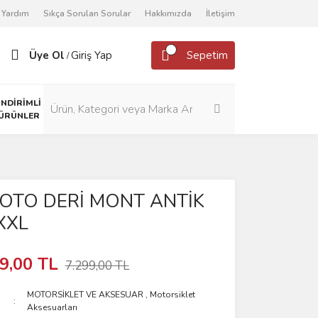
Yardım
Sıkça Sorulan Sorular
Hakkımızda
İletişim
Üye Ol
Giriş Yap
Sepetim
/
İNDİRİMLİ
ÜRÜNLER
OTO DERİ MONT ANTİK
XXL
9,00 TL
7.299,00 TL
MOTORSİKLET VE AKSESUAR
,
Motorsiklet
Aksesuarları