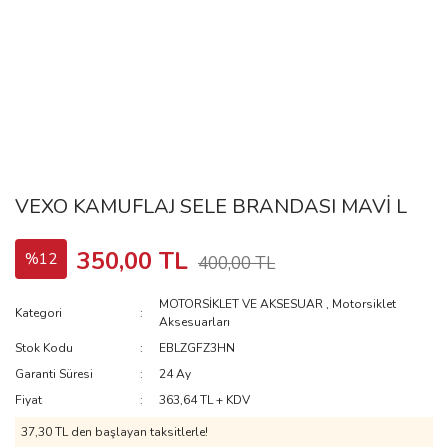
VEXO KAMUFLAJ SELE BRANDASI MAVİ L
350,00 TL
%12
400,00 TL
MOTORSİKLET VE AKSESUAR
,
Motorsiklet
Kategori
Aksesuarları
Stok Kodu
EBLZGFZ3HN
Garanti Süresi
24 Ay
Fiyat
363,64 TL + KDV
37,30 TL
den başlayan taksitlerle!