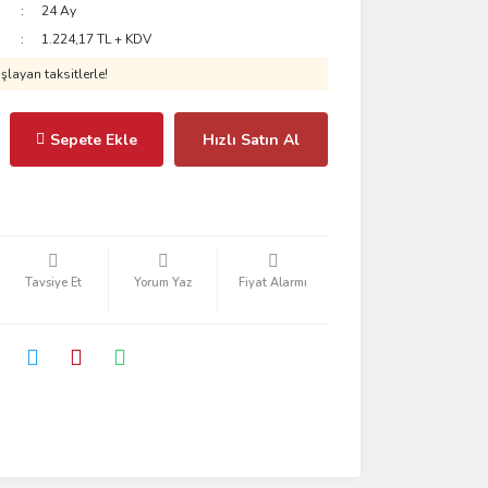
24 Ay
1.224,17 TL + KDV
layan taksitlerle!
Sepete Ekle
Hızlı Satın Al
Tavsiye Et
Yorum Yaz
Fiyat Alarmı