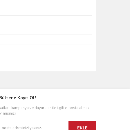
ımıza iletebilirsiniz.
Bültene Kayıt Ol!
satları, kampanya ve duyurular ile ilgili e-posta almak
er misiniz?
EKLE