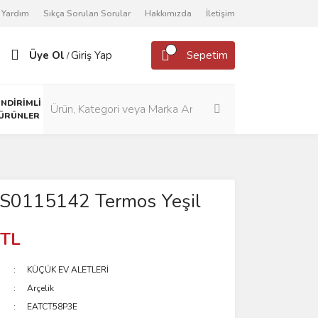
Yardım
Sıkça Sorulan Sorular
Hakkımızda
İletişim
Üye Ol
Giriş Yap
Sepetim
/
İNDİRİMLİ
ÜRÜNLER
 S0115142 Termos Yeşil
 TL
KÜÇÜK EV ALETLERİ
Arçelik
EATCT58P3E