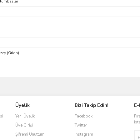
vlumbazlar
zey (Grion)
ve diğer konularda yetersiz gördüğünüz noktaları öneri formunu kullanarak taraf
Bu ürüne ilk yorumu siz yapın!
Üyelik
Bizi Takip Edin!
E-
r.
Yorum Yaz
si
Yeni Üyelik
Facebook
Fır
ist
Üye Girişi
Twitter
Şifremi Unuttum
Instagram