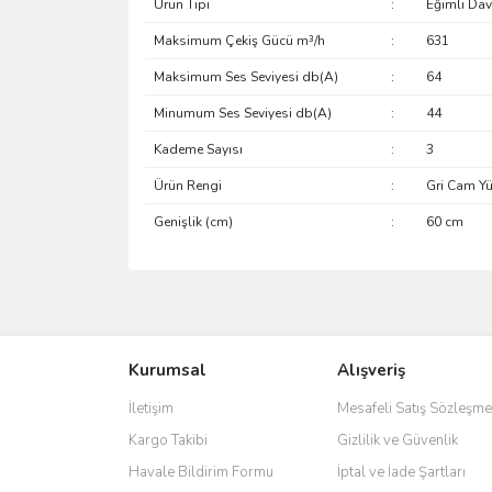
Ürün Tipi
:
Eğimli Da
Maksimum Çekiş Gücü m³/h
:
631
Maksimum Ses Seviyesi db(A)
:
64
Minumum Ses Seviyesi db(A)
:
44
Kademe Sayısı
:
3
Ürün Rengi
:
Gri Cam Yü
Genişlik (cm)
:
60 cm
Bu ürünün fiyat bilgisi, resim, ürün açıklamalarında 
Görüş ve önerileriniz için teşekkür ederiz.
Kurumsal
Alışveriş
Ürün resmi kalitesiz, bozuk veya görüntülenemiyo
Ürün açıklamasında eksik bilgiler bulunuyor.
İletişim
Mesafeli Satış Sözleşme
Ürün bilgilerinde hatalar bulunuyor.
Kargo Takibi
Gizlilik ve Güvenlik
Ürün fiyatı diğer sitelerden daha pahalı.
Havale Bildirim Formu
İptal ve İade Şartları