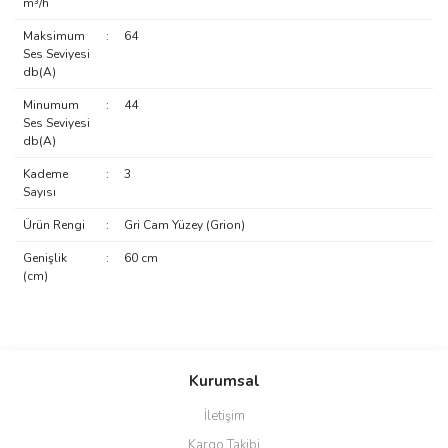
m³/h
Maksimum
:
64
Ses Seviyesi
db(A)
Minumum
:
44
Ses Seviyesi
db(A)
Kademe
:
3
Sayısı
Ürün Rengi
:
Gri Cam Yüzey (Grion)
Genişlik
:
60 cm
(cm)
Bu ürünün fiyat bilgisi, resim, ürün açıklamalarında ve diğer
konularda yetersiz gördüğünüz noktaları öneri formunu kullanarak
Bu ürüne ilk yorumu siz yapın!
Kurumsal
tarafımıza iletebilirsiniz.
Görüş ve önerileriniz için teşekkür ederiz.
İletişim
Yorum Yaz
Kargo Takibi