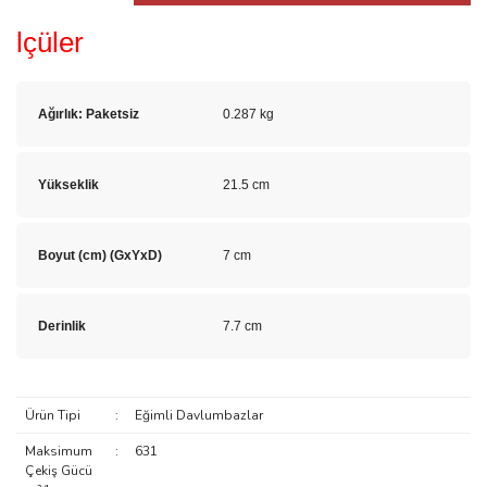
lçüler
Ağırlık: Paketsiz
0.287 kg
Yükseklik
21.5 cm
Boyut (cm) (GxYxD)
7 cm
Derinlik
7.7 cm
Ürün Tipi
:
Eğimli Davlumbazlar
Maksimum
:
631
Çekiş Gücü