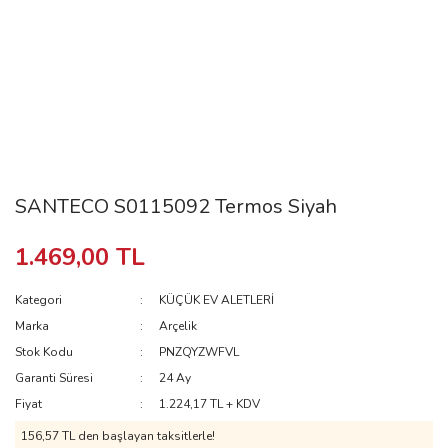
SANTECO S0115092 Termos Siyah
1.469,00 TL
Kategori
KÜÇÜK EV ALETLERİ
Marka
Arçelik
Stok Kodu
PNZQYZWFVL
Garanti Süresi
24 Ay
Fiyat
1.224,17 TL + KDV
156,57 TL
den başlayan taksitlerle!