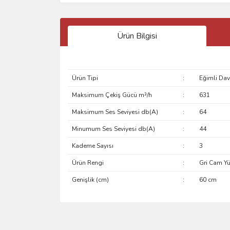
Ürün Bilgisi
Ürün Tipi
:
Eğimli Da
Maksimum Çekiş Gücü m³/h
:
631
Maksimum Ses Seviyesi db(A)
:
64
Minumum Ses Seviyesi db(A)
:
44
Kademe Sayısı
:
3
Ürün Rengi
:
Gri Cam Yü
Genişlik (cm)
:
60 cm
Bu ürünün fiyat bilgisi, resim, ürün açıklamalarında 
Görüş ve önerileriniz için teşekkür ederiz.