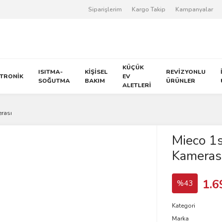
Siparişlerim
Kargo Takip
Kampanyalar
KÜÇÜK
ISITMA-
KİŞİSEL
REVİZYONLU
KTRONİK
EV
SOĞUTMA
BAKIM
ÜRÜNLER
ALETLERİ
erası
Mieco 1s
Kameras
1.6
%43
Kategori
Marka