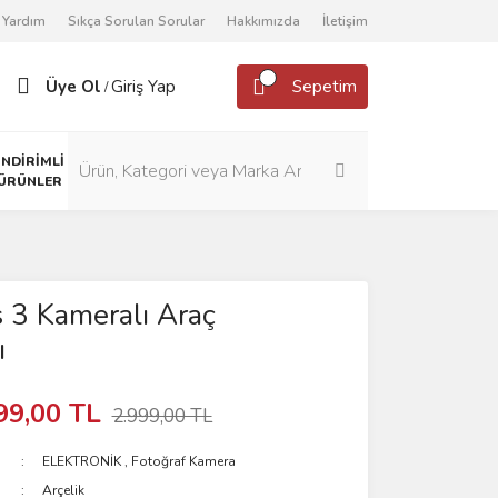
Yardım
Sıkça Sorulan Sorular
Hakkımızda
İletişim
Üye Ol
Giriş Yap
Sepetim
/
İNDİRİMLİ
ÜRÜNLER
 3 Kameralı Araç
ı
99,00 TL
2.999,00 TL
ELEKTRONİK
,
Fotoğraf Kamera
Arçelik