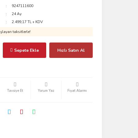
9247111600
24 Ay
2.499,17 TL + KDV
layan taksitlerle!
Sepete Ekle
Hızlı Satın Al
Tavsiye Et
Yorum Yaz
Fiyat Alarmı