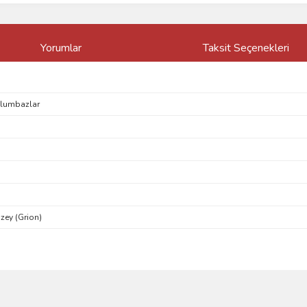
Yorumlar
Taksit Seçenekleri
vlumbazlar
zey (Grion)
ve diğer konularda yetersiz gördüğünüz noktaları öneri formunu kullanarak taraf
Bu ürüne ilk yorumu siz yapın!