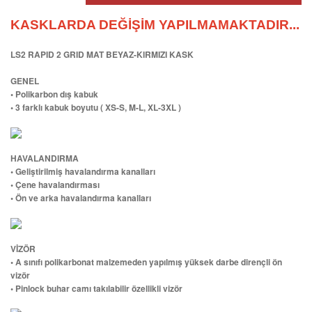
KASKLARDA DEĞİŞİM YAPILMAMAKTADIR...
LS2 RAPID 2 GRID MAT BEYAZ-KIRMIZI KASK
GENEL
• Polikarbon dış kabuk
• 3 farklı kabuk boyutu ( XS-S, M-L, XL-3XL )
HAVALANDIRMA
• Geliştirilmiş havalandırma kanalları
• Çene havalandırması
• Ön ve arka havalandırma kanalları
VİZÖR
• A sınıfı polikarbonat malzemeden yapılmış yüksek darbe dirençli ön
vizör
• Pinlock buhar camı takılabilir özellikli vizör