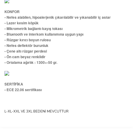
KONFOR
• Nefes alabilen, hipoalerjenik çıkarılabilir ve yıkanabilir iç astar
• Lazer kesim köpük
• Mikrometrik bağlantı kayış tokası
• Bluetooth ve interkom kullanımına uygun yapı
• Rüzgar kırıcı boyun rulosu
• Nefes deflektör burunluk
• Çene altı rüzgar perdesi
• Ön cam beyaz renklidir
• Ortalama ağırlık : 1300+-50 gr.
SERTİFİKA
• ECE 22.06 sertifikası
L-XL-XXL VE 3XL BEDENİ MEVCUTTUR
Bu ürünün fiyat bilgisi, resim, ürün açıklamalarında ve diğer
konularda yetersiz gördüğünüz noktaları öneri formunu kullanarak