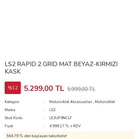
LS2 RAPID 2 GRID MAT BEYAZ-KIRMIZI
KASK
5.299,00 TL
%12
5.999,00 TL
Kategori
Motorsiklet Aksesuarları
,
Motorsiklet
Marka
LS2
Stok Kodu
LE3UF9NCLF
Fiyat
4.999,17 TL + KDV
564,79 TL
den başlayan taksitlerle!