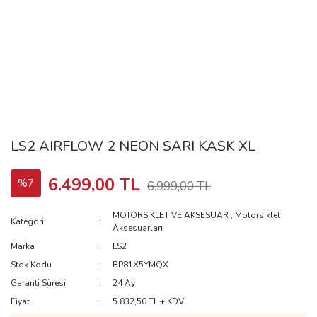
LS2 AIRFLOW 2 NEON SARI KASK XL
6.499,00 TL
%7
6.999,00 TL
MOTORSİKLET VE AKSESUAR
,
Motorsiklet
Kategori
Aksesuarları
Marka
LS2
Stok Kodu
BP81X5YMQX
Garanti Süresi
24 Ay
Fiyat
5.832,50 TL + KDV