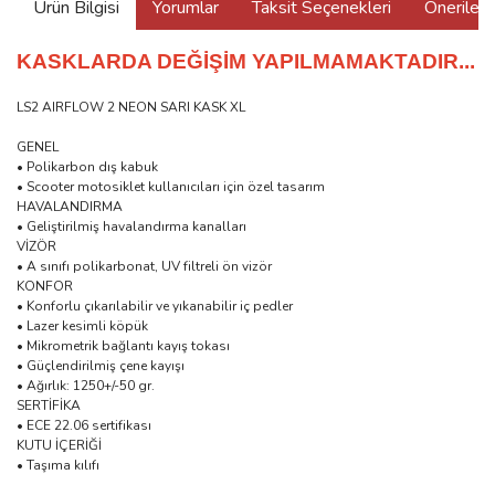
Ürün Bilgisi
Yorumlar
Taksit Seçenekleri
Önerilerin
KASKLARDA DEĞİŞİM YAPILMAMAKTADIR...
LS2 AIRFLOW 2 NEON SARI KASK XL
GENEL
• Polikarbon dış kabuk
• Scooter motosiklet kullanıcıları için özel tasarım
HAVALANDIRMA
• Geliştirilmiş havalandırma kanalları
VİZÖR
• A sınıfı polikarbonat, UV filtreli ön vizör
KONFOR
• Konforlu çıkarılabilir ve yıkanabilir iç pedler
• Lazer kesimli köpük
• Mikrometrik bağlantı kayış tokası
• Güçlendirilmiş çene kayışı
• Ağırlık: 1250+/-50 gr.
SERTİFİKA
• ECE 22.06 sertifikası
KUTU İÇERİĞİ
• Taşıma kılıfı