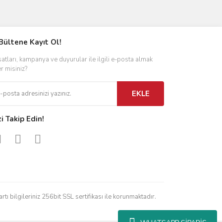
ımıza iletebilirsiniz.
Bültene Kayıt Ol!
satları, kampanya ve duyurular ile ilgili e-posta almak
er misiniz?
EKLE
zi Takip Edin!
rtı bilgileriniz 256bit SSL sertifikası ile korunmaktadır.