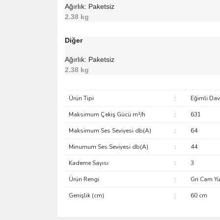
Ağırlık: Paketsiz
2.38 kg
Diğer
Ağırlık: Paketsiz
2.38 kg
Ürün Tipi
:
Eğimli Da
Maksimum Çekiş Gücü m³/h
:
631
Maksimum Ses Seviyesi db(A)
:
64
Minumum Ses Seviyesi db(A)
:
44
Kademe Sayısı
:
3
Ürün Rengi
:
Gri Cam Yü
Genişlik (cm)
:
60 cm