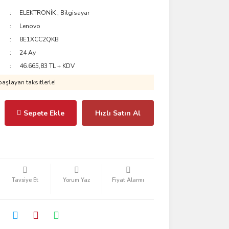
ELEKTRONİK
,
Bilgisayar
Lenovo
8E1XCC2QKB
24 Ay
46.665,83 TL + KDV
aşlayan taksitlerle!
Sepete Ekle
Hızlı Satın Al
Tavsiye Et
Yorum Yaz
Fiyat Alarmı