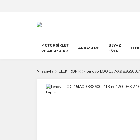
MOTORSİKLET
BEYAZ
ANKASTRE
ELE
VE AKSESUAR
EŞYA
Anasayfa
ELEKTRONİK
Lenovo LOQ 15IAX9 83GS00L4T