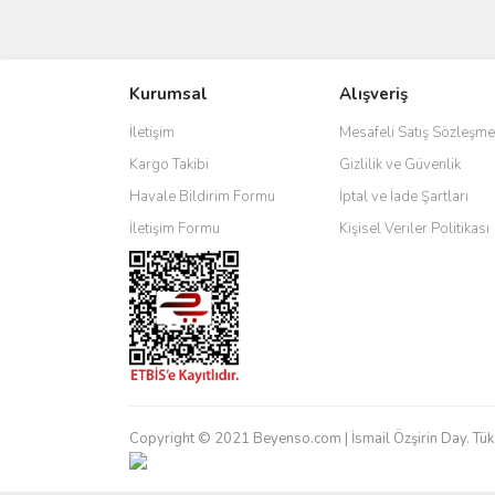
Bu ürünün fiyat bilgisi, resim, ürün açıklamalarında 
Görüş ve önerileriniz için teşekkür ederiz.
Kurumsal
Alışveriş
Ürün resmi kalitesiz, bozuk veya görüntülenemiyo
Ürün açıklamasında eksik bilgiler bulunuyor.
İletişim
Mesafeli Satış Sözleşme
Ürün bilgilerinde hatalar bulunuyor.
Kargo Takibi
Gizlilik ve Güvenlik
Ürün fiyatı diğer sitelerden daha pahalı.
Havale Bildirim Formu
İptal ve İade Şartları
Bu ürüne benzer farklı alternatifler olmalı.
İletişim Formu
Kişisel Veriler Politikası
Copyright © 2021 Beyenso.com | İsmail Özşirin Day. Tük. Mal.