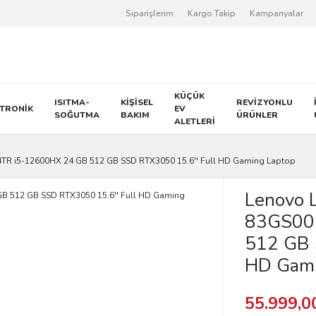
Siparişlerim
Kargo Takip
Kampanyalar
KÜÇÜK
ISITMA-
KİŞİSEL
REVİZYONLU
KTRONİK
EV
SOĞUTMA
BAKIM
ÜRÜNLER
ALETLERİ
R i5-12600HX 24 GB 512 GB SSD RTX3050 15.6'' Full HD Gaming Laptop
Lenovo 
83GS00
512 GB 
HD Gami
55.999,0