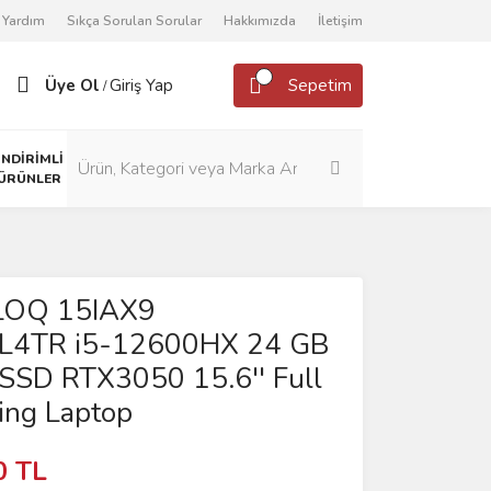
Yardım
Sıkça Sorulan Sorular
Hakkımızda
İletişim
Üye Ol
Giriş Yap
Sepetim
/
İNDİRİMLİ
ÜRÜNLER
LOQ 15IAX9
L4TR i5-12600HX 24 GB
SSD RTX3050 15.6'' Full
ng Laptop
0 TL