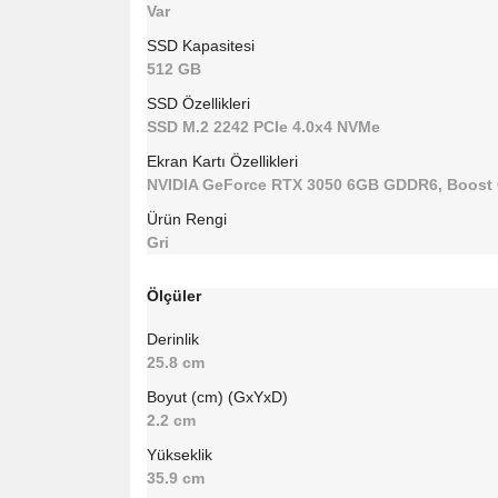
Var
SSD Kapasitesi
512 GB
SSD Özellikleri
SSD M.2 2242 PCIe 4.0x4 NVMe
Ekran Kartı Özellikleri
NVIDIA GeForce RTX 3050 6GB GDDR6, Boost
Ürün Rengi
Gri
Ölçüler
Derinlik
25.8 cm
Boyut (cm) (GxYxD)
2.2 cm
Yükseklik
35.9 cm