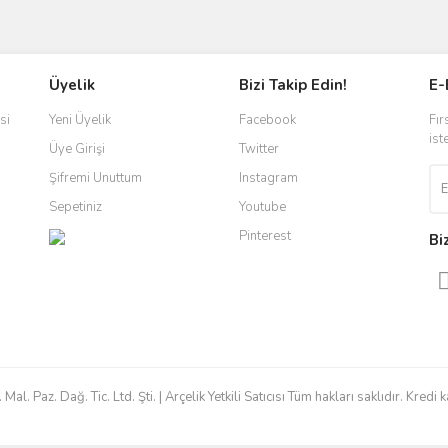
ve diğer konularda yetersiz gördüğünüz noktaları öneri formunu kullanarak taraf
Bu ürüne ilk yorumu siz yapın!
Üyelik
Bizi Takip Edin!
E-
r.
Yorum Yaz
si
Yeni Üyelik
Facebook
Fır
ist
Üye Girişi
Twitter
Şifremi Unuttum
Instagram
Sepetiniz
Youtube
Pinterest
Bi
Gönder
 Paz. Dağ. Tic. Ltd. Şti. | Arçelik Yetkili Satıcısı Tüm hakları saklıdır. Kredi ka