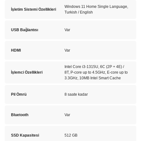
Windows 11 Home Single Language,
İşletim Sistemi Özellikleri
Turkish / English
USB Bağlantısı
Var
HDMI
Var
Intel Core i3-1315U, 6C (2P + 4E) /
İşlemci Özellikleri
8T, P-core up to 4.5GHz, E-core up to
3.3GHz, 10MB Intel Smart Cache
Pil Ömrü
8 saate kadar
Bluetooth
Var
SSD Kapasitesi
512 GB