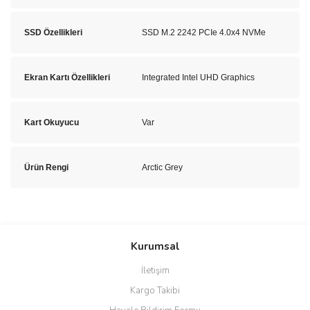
SSD Özellikleri
SSD M.2 2242 PCIe 4.0x4 NVMe
Ekran Kartı Özellikleri
Integrated Intel UHD Graphics
Kart Okuyucu
Var
Ürün Rengi
Arctic Grey
Bu ürünün fiyat bilgisi, resim, ürün açıklamalarında ve diğer
konularda yetersiz gördüğünüz noktaları öneri formunu kullanarak
Bu ürüne ilk yorumu siz yapın!
Kurumsal
tarafımıza iletebilirsiniz.
Görüş ve önerileriniz için teşekkür ederiz.
İletişim
Yorum Yaz
Kargo Takibi
Ürün resmi kalitesiz, bozuk veya görüntülenemiyor.