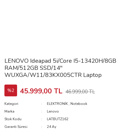
LENOVO Ideapad 5i/Core I5-13420H/8GB
RAM/512GB SSD/14''
WUXGA/W11/83KX005CTR Laptop
45.999,00 TL
%2
46.999,00 TL
Kategori
ELEKTRONİK
,
Notebook
Marka
Lenovo
Stok Kodu
LATBUTZ162
Garanti Süresi
24 Ay