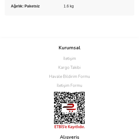
Ağırlık: Paketsiz
1.6 kg
Bu ürünün fiyat bilgisi, resim, ürün açıklamalarında ve diğer
konularda yetersiz gördüğünüz noktaları öneri formunu kullanarak
Bu ürüne ilk yorumu siz yapın!
Kurumsal
tarafımıza iletebilirsiniz.
Görüş ve önerileriniz için teşekkür ederiz.
İletişim
Yorum Yaz
Kargo Takibi
Ürün resmi kalitesiz, bozuk veya görüntülenemiyor.
Havale Bildirim Formu
Ürün açıklamasında eksik bilgiler bulunuyor.
İletişim Formu
Ürün bilgilerinde hatalar bulunuyor.
Ürün fiyatı diğer sitelerden daha pahalı.
Bu ürüne benzer farklı alternatifler olmalı.
Alışveriş