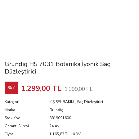
Grundig HS 7031 Botanika İyonik Saç
Düzleştirici
1.299,00 TL
%7
1.399,00 TL
Kategori
KİŞİSEL BAKIM
,
Saç Düzleştirici
Marka
Grundig
Stok Kodu
8819091600
Garanti Süresi
24 Ay
Fiyat
1.165,83 TL + KDV