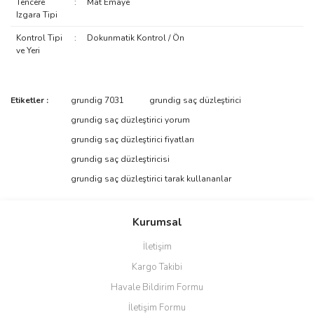
Tencere
:
Mat Emaye
Izgara Tipi
Kontrol Tipi
:
Dokunmatik Kontrol / Ön
ve Yeri
Bu ürünün fiyat bilgisi, resim, ürün açıklamalarında ve diğer
Etiketler :
grundig 7031
grundig saç düzleştirici
konularda yetersiz gördüğünüz noktaları öneri formunu kullanarak
Bu ürüne ilk yorumu siz yapın!
grundig saç düzleştirici yorum
tarafımıza iletebilirsiniz.
Görüş ve önerileriniz için teşekkür ederiz.
grundig saç düzleştirici fiyatları
grundig saç düzleştiricisi
Yorum Yaz
Ürün resmi kalitesiz, bozuk veya görüntülenemiyor.
grundig saç düzleştirici tarak kullananlar
Ürün açıklamasında eksik bilgiler bulunuyor.
Ürün bilgilerinde hatalar bulunuyor.
Kurumsal
Ürün fiyatı diğer sitelerden daha pahalı.
İletişim
Bu ürüne benzer farklı alternatifler olmalı.
Kargo Takibi
Havale Bildirim Formu
İletişim Formu