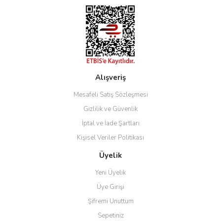
Gönder
Alışveriş
Mesafeli Satış Sözleşmesi
Gizlilik ve Güvenlik
İptal ve İade Şartları
Kişisel Veriler Politikası
Üyelik
Yeni Üyelik
Üye Girişi
Şifremi Unuttum
Sepetiniz