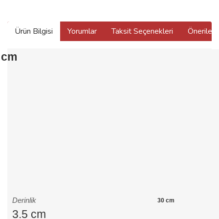
Ürün Bilgisi
Yorumlar
Taksit Seçenekleri
Önerilerin
 cm
Derinlik
30 cm
3.5 cm