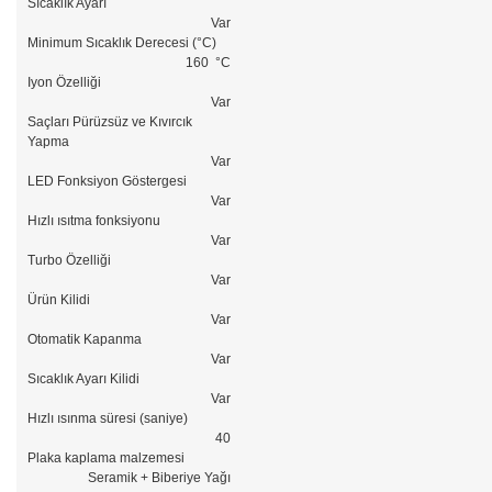
Sıcaklık Ayarı
Var
Minimum Sıcaklık Derecesi (°C)
160 °C
Iyon Özelliği
Var
Saçları Pürüzsüz ve Kıvırcık
Yapma
Var
LED Fonksiyon Göstergesi
Var
Hızlı ısıtma fonksiyonu
Var
Turbo Özelliği
Var
Ürün Kilidi
Var
Otomatik Kapanma
Var
Sıcaklık Ayarı Kilidi
Var
Hızlı ısınma süresi (saniye)
40
Plaka kaplama malzemesi
Seramik + Biberiye Yağı