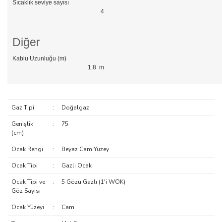
Sıcaklık seviye sayısı
4
Diğer
Kablu Uzunluğu (m)
1.8 m
Gaz Tipi
:
Doğalgaz
Genişlik
:
75
(cm)
Ocak Rengi
:
Beyaz Cam Yüzey
Ocak Tipi
:
Gazlı Ocak
Ocak Tipi ve
:
5 Gözü Gazlı (1'i WOK)
Göz Sayısı
Ocak Yüzeyi
:
Cam