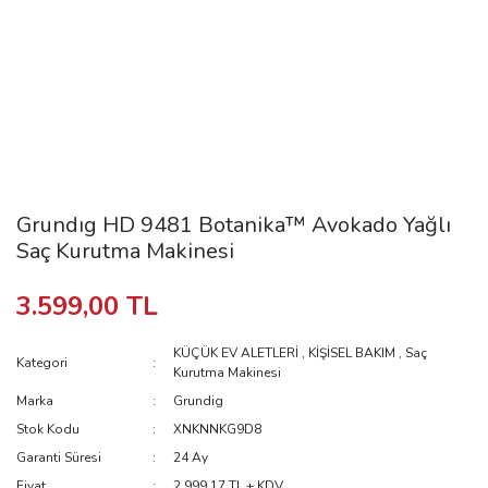
Grundıg HD 9481 Botanika™ Avokado Yağlı
Saç Kurutma Makinesi
3.599,00 TL
KÜÇÜK EV ALETLERİ
,
KİŞİSEL BAKIM
,
Saç
Kategori
Kurutma Makinesi
Marka
Grundig
Stok Kodu
XNKNNKG9D8
Garanti Süresi
24 Ay
Fiyat
2.999,17 TL + KDV