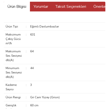
Ürün Bilgisi
Yorumlar
Taksit Seçenekleri
Önerilerin
Ürün Tipi
:
Eğimli Davlumbazlar
Maksimum
:
631
Çekiş Gücü
m³/h
Maksimum
:
64
Ses Seviyesi
db(A)
Minumum
:
44
Ses Seviyesi
db(A)
Kademe
:
3
Sayısı
Ürün Rengi
:
Gri Cam Yüzey (Grion)
Genişlik
:
60 cm