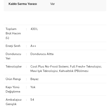
Kablo Sarma Yuvası
Var
Toplam
:
430 L
Brüt Hacim
(L)
Enerji Sınıfı
:
A++
Dondurucu
:
Dondurucu Altta
Yeri
Teknolojiler
:
Cool Plus No-Frost Sistemi, Full Fresh+ Teknolojisi,
Mavi Işık Teknolojisi, Kahvaltılık 0°Bölmesi
Ürün Rengi
:
Beyaz
Kapı Yönü
:
Yok
Değiştirme
Ambalajsız
:
54
Genişlik