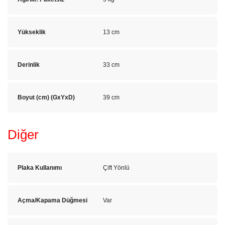
Yükseklik
13 cm
Derinlik
33 cm
Boyut (cm) (GxYxD)
39 cm
Diğer
Plaka Kullanımı
Çift Yönlü
Açma/Kapama Düğmesi
Var