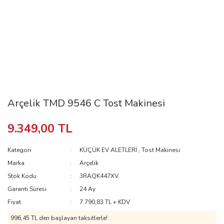
Arçelik TMD 9546 C Tost Makinesi
9.349,00 TL
Kategori
KÜÇÜK EV ALETLERİ
,
Tost Makinesi
Marka
Arçelik
Stok Kodu
3RAQK447XV
Garanti Süresi
24 Ay
Fiyat
7.790,83 TL + KDV
996,45 TL
den başlayan taksitlerle!