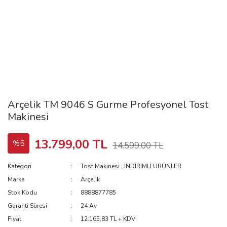
Arçelik TM 9046 S Gurme Profesyonel Tost
Makinesi
13.799,00 TL
%5
14.599,00 TL
Kategori
Tost Makinesi
,
İNDİRİMLİ ÜRÜNLER
Marka
Arçelik
Stok Kodu
8888877785
Garanti Süresi
24 Ay
Fiyat
12.165,83 TL + KDV