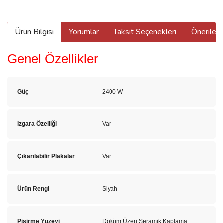
Ürün Bilgisi
Yorumlar
Taksit Seçenekleri
Önerilerin
Genel Özellikler
Güç
2400 W
Izgara Özelliği
Var
Çıkarılabilir Plakalar
Var
Ürün Rengi
Siyah
Pişirme Yüzeyi
Döküm Üzeri Seramik Kaplama