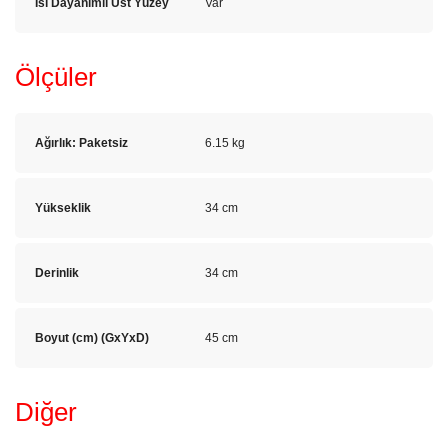
Isı Dayanımlı Üst Yüzey
Var
Ölçüler
Ağırlık: Paketsiz
6.15 kg
Yükseklik
34 cm
Derinlik
34 cm
Boyut (cm) (GxYxD)
45 cm
Diğer