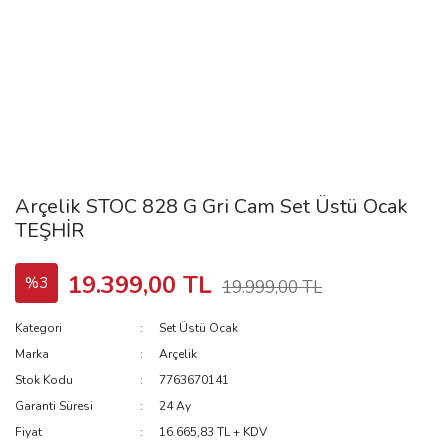
Arçelik STOC 828 G Gri Cam Set Üstü Ocak
TEŞHİR
19.399,00 TL
%3
19.999,00 TL
Kategori
Set Üstü Ocak
Marka
Arçelik
Stok Kodu
7763670141
Garanti Süresi
24 Ay
Fiyat
16.665,83 TL + KDV