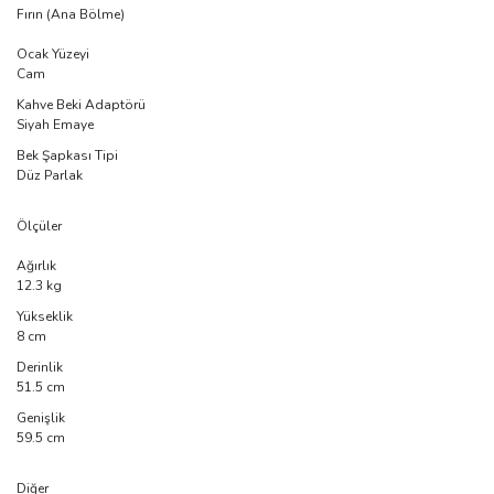
Fırın (Ana Bölme)
Ocak Yüzeyi
Cam
Kahve Beki Adaptörü
Siyah Emaye
Bek Şapkası Tipi
Düz Parlak
Ölçüler
Ağırlık
12.3 kg
Yükseklik
8 cm
Derinlik
51.5 cm
Genişlik
59.5 cm
Diğer