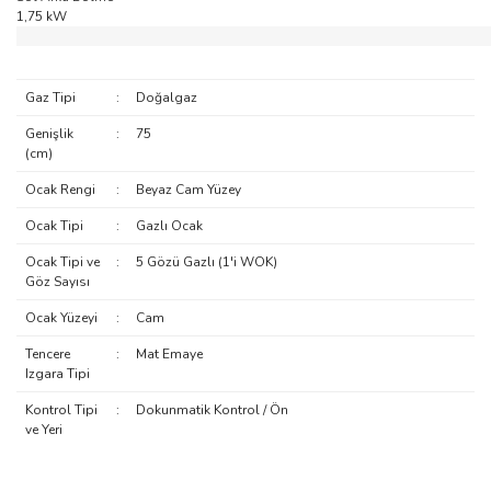
1,75 kW
Gaz Tipi
:
Doğalgaz
Genişlik
:
75
(cm)
Ocak Rengi
:
Beyaz Cam Yüzey
Ocak Tipi
:
Gazlı Ocak
Ocak Tipi ve
:
5 Gözü Gazlı (1'i WOK)
Göz Sayısı
Ocak Yüzeyi
:
Cam
Tencere
:
Mat Emaye
Izgara Tipi
Kontrol Tipi
:
Dokunmatik Kontrol / Ön
ve Yeri