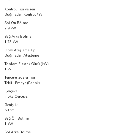
Kontrol Tipi ve Yeri
Düğmeden Kontrol / Yan
Sol Ön Bölme
2,9 kW
Sağ Arka Bölme
1,75 kW
Ocak Ateşleme Tipi
Düğmeden Ateşleme
Toplam Elektrik Gücü (kW)
1 W
Tencere Izgara Tipi
Tekli - Emaye (Parlak)
Çerçeve
İnoks Çerçeve
Genişlik
60 cm
Sağ Ön Bölme
1 kW
Sol Arka Bölme