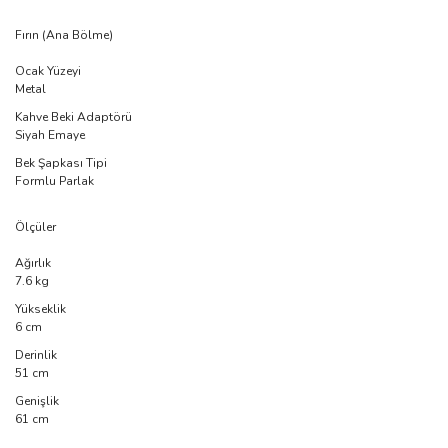
Fırın (Ana Bölme)
Ocak Yüzeyi
Metal
Kahve Beki Adaptörü
Siyah Emaye
Bek Şapkası Tipi
Formlu Parlak
Ölçüler
Ağırlık
7.6 kg
Yükseklik
6 cm
Derinlik
51 cm
Genişlik
61 cm