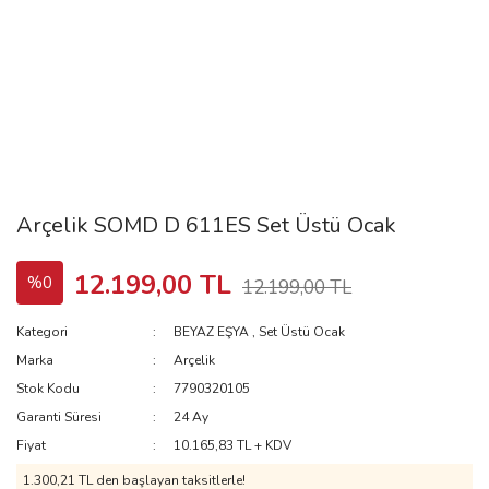
Arçelik SOMD D 611ES Set Üstü Ocak
12.199,00 TL
%0
12.199,00 TL
Kategori
BEYAZ EŞYA
,
Set Üstü Ocak
Marka
Arçelik
Stok Kodu
7790320105
Garanti Süresi
24 Ay
Fiyat
10.165,83 TL + KDV
1.300,21 TL
den başlayan taksitlerle!