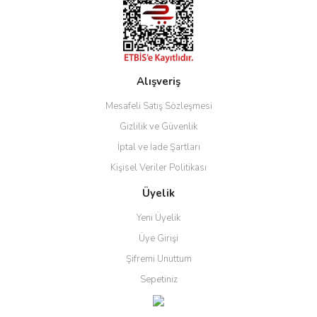
Alışveriş
Gönder
Mesafeli Satış Sözleşmesi
Gizlilik ve Güvenlik
İptal ve İade Şartları
Kişisel Veriler Politikası
Üyelik
Yeni Üyelik
Üye Girişi
Şifremi Unuttum
Sepetiniz