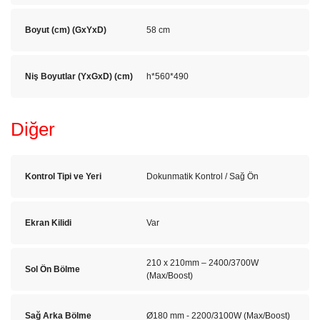
Boyut (cm) (GxYxD)
58 cm
Niş Boyutlar (YxGxD) (cm)
h*560*490
Diğer
Kontrol Tipi ve Yeri
Dokunmatik Kontrol / Sağ Ön
Ekran Kilidi
Var
210 x 210mm – 2400/3700W
Sol Ön Bölme
(Max/Boost)
Sağ Arka Bölme
Ø180 mm - 2200/3100W (Max/Boost)