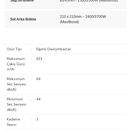
Sağ Ön Bölme
Ø145mm - 1500/2500W (Max/Boost)
210 x 210mm – 2400/3700W
Sol Arka Bölme
(Max/Boost)
Ürün Tipi
:
Eğimli Davlumbazlar
Maksimum
:
631
Çekiş Gücü
m³/h
Maksimum
:
64
Ses Seviyesi
db(A)
Minumum
:
44
Ses Seviyesi
db(A)
Kademe
:
3
Sayısı