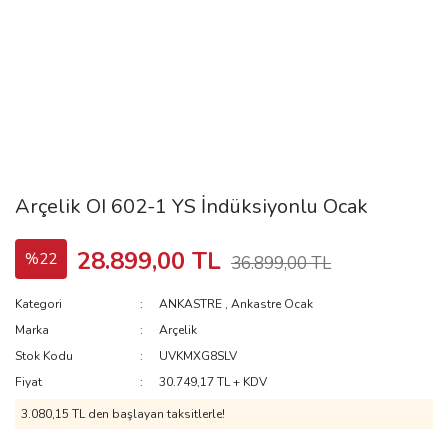
Arçelik OI 602-1 YS İndüksiyonlu Ocak
28.899,00 TL
%22
36.899,00 TL
Kategori
ANKASTRE
,
Ankastre Ocak
Marka
Arçelik
Stok Kodu
UVKMXG8SLV
Fiyat
30.749,17 TL + KDV
3.080,15 TL
den başlayan taksitlerle!