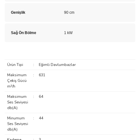
Genişlik
90 cm
Sağ Ön Bölme
1 kW
Ürün Tipi
:
Eğimli Davlumbazlar
Maksimum
:
631
Çekiş Gücü
m³/h
Maksimum
:
64
Ses Seviyesi
db(A)
Minumum
:
44
Ses Seviyesi
db(A)
Kademe
:
3