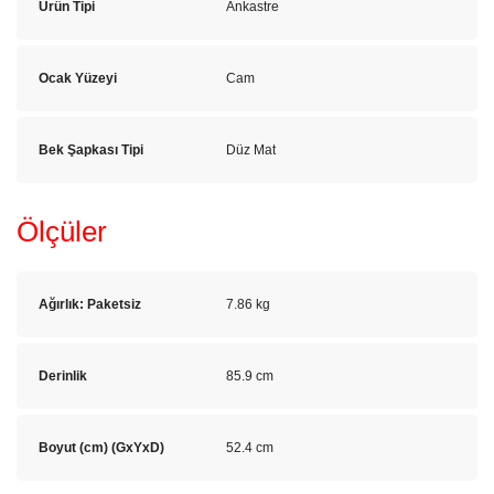
Ürün Tipi
Ankastre
Ocak Yüzeyi
Cam
Bek Şapkası Tipi
Düz Mat
Ölçüler
Ağırlık: Paketsiz
7.86 kg
Derinlik
85.9 cm
Boyut (cm) (GxYxD)
52.4 cm