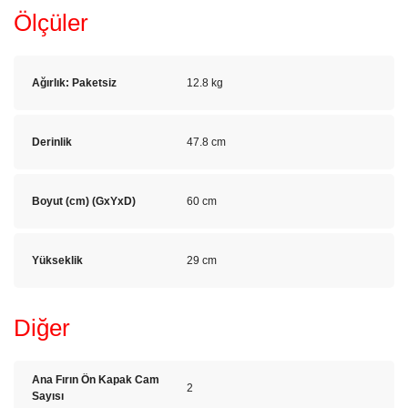
Ölçüler
Ağırlık: Paketsiz
12.8 kg
Derinlik
47.8 cm
Boyut (cm) (GxYxD)
60 cm
Yükseklik
29 cm
Diğer
Ana Fırın Ön Kapak Cam
2
Sayısı