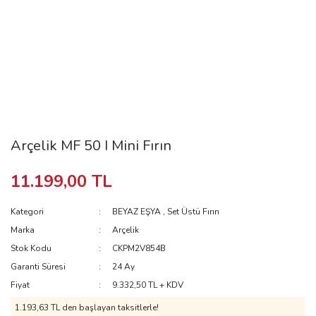
Arçelik MF 50 I Mini Fırın
11.199,00 TL
Kategori
BEYAZ EŞYA
,
Set Üstü Fırın
Marka
Arçelik
Stok Kodu
CKPM2V854B
Garanti Süresi
24 Ay
Fiyat
9.332,50 TL + KDV
1.193,63 TL
den başlayan taksitlerle!