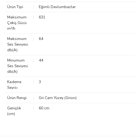
Ürün Tipi
:
Eğimli Davlumbazlar
Maksimum
:
631
Çekiş Gücü
m³/h
Maksimum
:
64
Ses Seviyesi
db(A)
Minumum
:
44
Ses Seviyesi
db(A)
Kademe
:
3
Sayısı
Ürün Rengi
:
Gri Cam Yüzey (Grion)
Genişlik
:
60 cm
(cm)
Bu ürünün fiyat bilgisi, resim, ürün açıklamalarında ve diğer