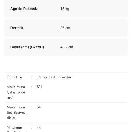
Ağırlık: Paketsiz
15 kg
Derinlik
36 cm
Boyut (cm) (GxYxD)
48.2 cm
Ürün Tipi
:
Eğimli Davlumbazlar
Maksimum
:
631
Çekiş Gücü
m³/h
Maksimum
:
64
Ses Seviyesi
db(A)
Minumum
:
44