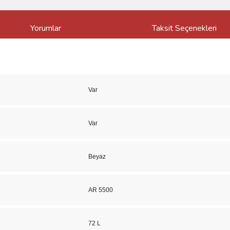
Yorumlar
Taksit Seçenekleri
Var
Var
Beyaz
AR 5500
72 L