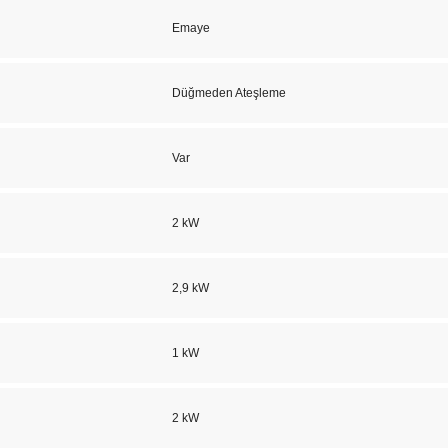
Emaye
Düğmeden Ateşleme
Var
2 kW
2,9 kW
1 kW
2 kW