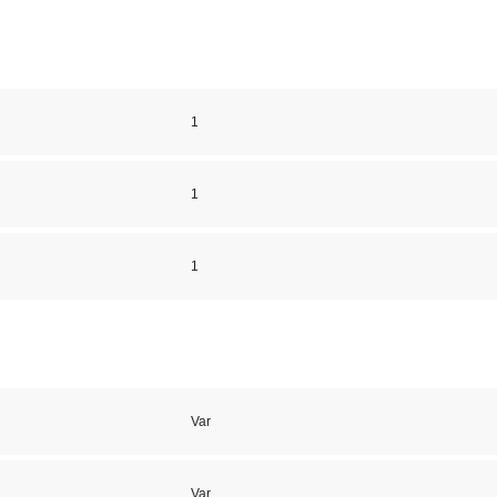
1
1
1
Var
Var