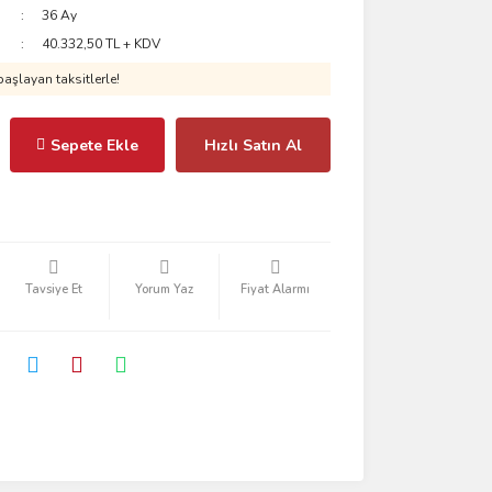
36 Ay
40.332,50 TL + KDV
aşlayan taksitlerle!
Sepete Ekle
Hızlı Satın Al
Tavsiye Et
Yorum Yaz
Fiyat Alarmı