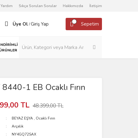
Yardım
Sıkça Sorulan Sorular
Hakkımızda
İletişim
Üye Ol
Giriş Yap
Sepetim
/
İNDİRİMLİ
ÜRÜNLER
F 8440-1 EB Ocaklı Fırın
99,00 TL
48.399,00 TL
BEYAZ EŞYA
,
Ocaklı Fırın
Arçelik
NY4GQ72SAX