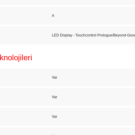
A
LED Display - Touchcontrol Prologue/Beyond-Goo
nolojileri
Var
Var
Var