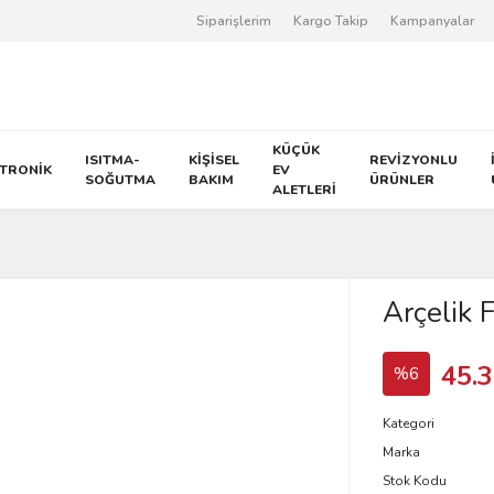
Siparişlerim
Kargo Takip
Kampanyalar
KÜÇÜK
ISITMA-
KİŞİSEL
REVİZYONLU
KTRONİK
EV
SOĞUTMA
BAKIM
ÜRÜNLER
ALETLERİ
n
Arçelik 
45.3
%6
Kategori
Marka
Stok Kodu