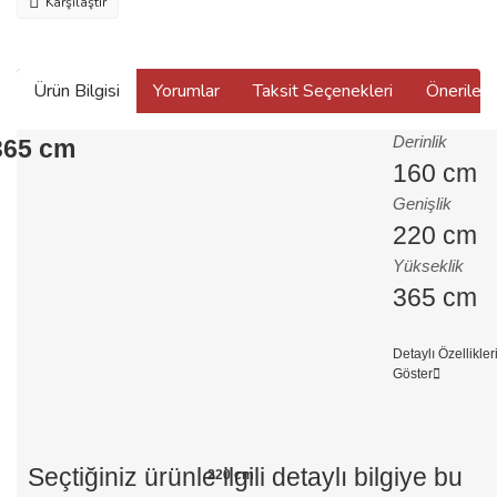
Karşılaştır
Ürün Bilgisi
Yorumlar
Taksit Seçenekleri
Önerilerin
Derinlik
365 cm
160 cm
Genişlik
220 cm
Yükseklik
365 cm
Detaylı Özellikler
Göster
Seçtiğiniz ürünle ilgili detaylı bilgiye bu
220 cm