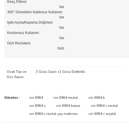
Kireç Filtresi
Var
360° Dönebilen Kablosuz Kullanım
Var
Işıklı Açma/Kapama Düğmesi
Var
Kordonsuz Kullanım
Var
Gizli Rezistans
Gizli
Ocak Tipi ve
:
3 Gözü Gazlı +1 Gözü Elektrikli
Göz Sayısı
Bu ürünün fiyat bilgisi, resim, ürün açıklamalarında ve diğer
Etiketler :
cm 6964
cm 6964 resital
cm 6964 k
konularda yetersiz gördüğünüz noktaları öneri formunu kullanarak
Bu ürüne ilk yorumu siz yapın!
cm 6964 s
cm 6964 beyaz
cm 6964 c resital
tarafımıza iletebilirsiniz.
Görüş ve önerileriniz için teşekkür ederiz.
cm 6964 c resital çay makinesi
cm 6964 c arçelik
Yorum Yaz
Ürün resmi kalitesiz, bozuk veya görüntülenemiyor.