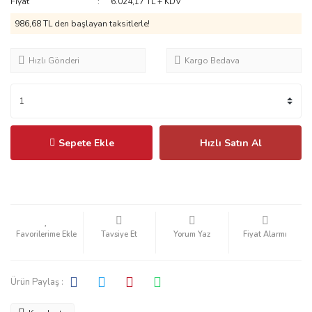
Fiyat
6.024,17 TL + KDV
986,68 TL
den başlayan taksitlerle!
Hızlı Gönderi
Kargo Bedava
Sepete Ekle
Hızlı Satın Al
Tavsiye Et
Yorum Yaz
Fiyat Alarmı
Ürün Paylaş :