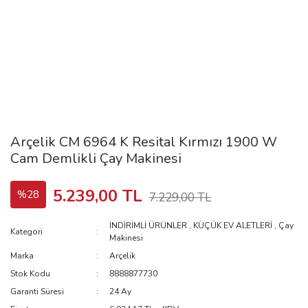
Arçelik CM 6964 K Resital Kırmızı 1900 W
Cam Demlikli Çay Makinesi
5.239,00 TL
%28
7.229,00 TL
İNDİRİMLİ ÜRÜNLER
,
KÜÇÜK EV ALETLERİ
,
Çay
Kategori
Makinesi
Marka
Arçelik
Stok Kodu
8888877730
Garanti Süresi
24 Ay