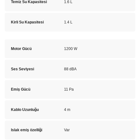
Temiz Su Kapasitesi
1.6 L
Kirli Su Kapasitesi
1.4 L
Motor Gücü
1200 W
Ses Seviyesi
88 dBA
Emiş Gücü
11 Pa
Kablo Uzunluğu
4 m
Islak emiş özelliği
Var