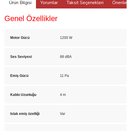
Ürün Bilgisi
Yorumlar
Taksit Seçenekleri
Önerilerin
Genel Özellikler
Motor Gücü
1200 W
Ses Seviyesi
88 dBA
Emiş Gücü
11 Pa
Kablo Uzunluğu
4 m
Islak emiş özelliği
Var