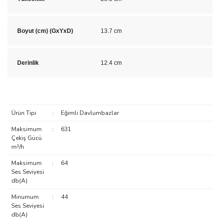
Boyut (cm) (GxYxD)
13.7 cm
Derinlik
12.4 cm
Ürün Tipi
:
Eğimli Davlumbazlar
Maksimum
:
631
Çekiş Gücü
m³/h
Maksimum
:
64
Ses Seviyesi
db(A)
Minumum
:
44
Ses Seviyesi
db(A)