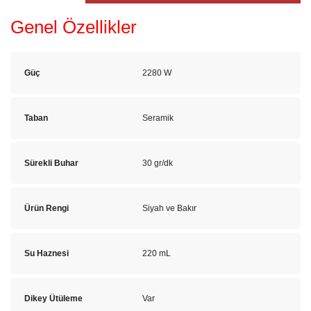
Genel Özellikler
Güç
2280 W
Taban
Seramik
Sürekli Buhar
30 gr/dk
Ürün Rengi
Siyah ve Bakır
Su Haznesi
220 mL
Dikey Ütüleme
Var