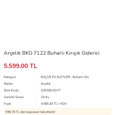
Arçelik BKG 7122 Buharlı Kırışık Giderici
5.599,00 TL
Kategori
KÜÇÜK EV ALETLERİ
,
Buharlı Ütü
Marka
Arçelik
Stok Kodu
Q9CKBUS1Y7
Garanti Süresi
24 Ay
Fiyat
4.665,83 TL + KDV
596,76 TL
den başlayan taksitlerle!