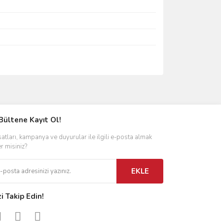
ımıza iletebilirsiniz.
Bültene Kayıt Ol!
satları, kampanya ve duyurular ile ilgili e-posta almak
er misiniz?
EKLE
zi Takip Edin!