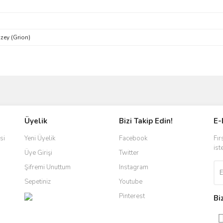
zey (Grion)
ve diğer konularda yetersiz gördüğünüz noktaları öneri formunu kullanarak taraf
Bu ürüne ilk yorumu siz yapın!
Üyelik
Bizi Takip Edin!
E-
r.
Yorum Yaz
si
Yeni Üyelik
Facebook
Fır
ist
Üye Girişi
Twitter
Şifremi Unuttum
Instagram
Sepetiniz
Youtube
Pinterest
Bi