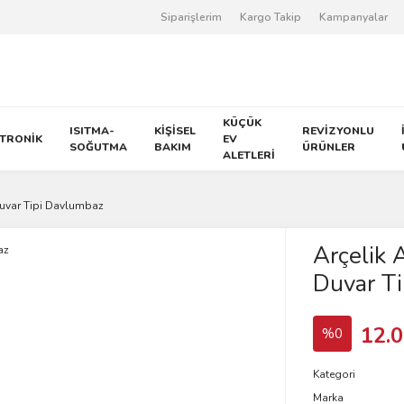
Siparişlerim
Kargo Takip
Kampanyalar
KÜÇÜK
ISITMA-
KİŞİSEL
REVİZYONLU
KTRONİK
EV
SOĞUTMA
BAKIM
ÜRÜNLER
ALETLERİ
Duvar Tipi Davlumbaz
Arçelik
Duvar T
12.0
%0
Kategori
Marka