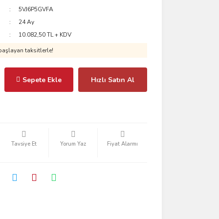
5VJ6P5GVFA
24 Ay
10.082,50 TL + KDV
aşlayan taksitlerle!
Sepete Ekle
Hızlı Satın Al
Tavsiye Et
Yorum Yaz
Fiyat Alarmı