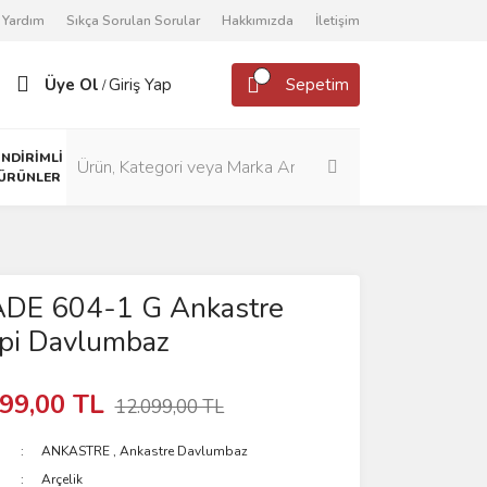
Yardım
Sıkça Sorulan Sorular
Hakkımızda
İletişim
Üye Ol
Giriş Yap
Sepetim
/
İNDİRİMLİ
ÜRÜNLER
 ADE 604-1 G Ankastre
ipi Davlumbaz
99,00 TL
12.099,00 TL
ANKASTRE
,
Ankastre Davlumbaz
Arçelik