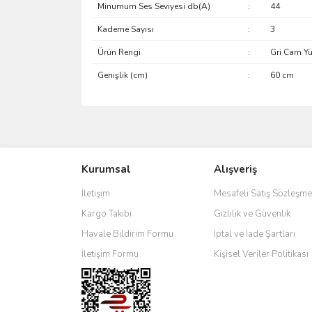
Minumum Ses Seviyesi db(A)
:
44
Kademe Sayısı
:
3
Ürün Rengi
:
Gri Cam Yü
Genişlik (cm)
:
60 cm
Bu ürünün fiyat bilgisi, resim, ürün açıklamalarında 
Görüş ve önerileriniz için teşekkür ederiz.
Kurumsal
Alışveriş
Ürün resmi kalitesiz, bozuk veya görüntülenemiyo
Ürün açıklamasında eksik bilgiler bulunuyor.
İletişim
Mesafeli Satış Sözleşme
Ürün bilgilerinde hatalar bulunuyor.
Kargo Takibi
Gizlilik ve Güvenlik
Ürün fiyatı diğer sitelerden daha pahalı.
Havale Bildirim Formu
İptal ve İade Şartları
Bu ürüne benzer farklı alternatifler olmalı.
İletişim Formu
Kişisel Veriler Politikası