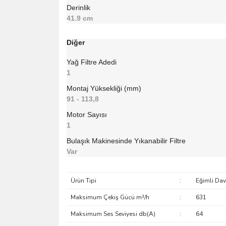
Derinlik
41.9 cm
Diğer
Yağ Filtre Adedi
1
Montaj Yüksekliği (mm)
91 - 113,8
Motor Sayısı
1
Bulaşık Makinesinde Yıkanabilir Filtre
Var
Ürün Tipi
:
Eğimli Da
Maksimum Çekiş Gücü m³/h
:
631
Maksimum Ses Seviyesi db(A)
:
64