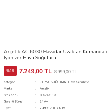
Arçelik AC 6030 Havadar Uzaktan Kumandalı
İyonizer Hava Soğutucu
7.249,00 TL
%19
8.999,00 TL
Kategori
ISITMA-SOĞUTMA
,
Hava Serinletici
Marka
Arçelik
Stok Kodu
8807471100
Garanti Süresi
24 Ay
Fiyat
7.499,17 TL + KDV