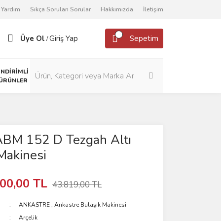
Yardım
Sıkça Sorulan Sorular
Hakkımızda
İletişim
Üye Ol
Giriş Yap
Sepetim
/
İNDİRİMLİ
ÜRÜNLER
ABM 152 D Tezgah Altı
Makinesi
00,00 TL
43.819,00 TL
ANKASTRE
,
Ankastre Bulaşık Makinesi
Arçelik