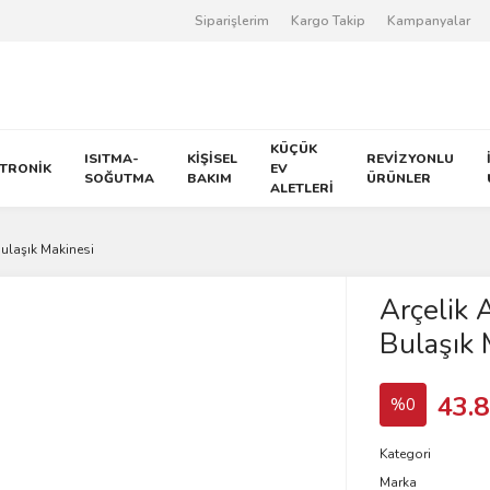
Siparişlerim
Kargo Takip
Kampanyalar
KÜÇÜK
ISITMA-
KİŞİSEL
REVİZYONLU
KTRONİK
EV
SOĞUTMA
BAKIM
ÜRÜNLER
ALETLERİ
ulaşık Makinesi
Arçelik 
Bulaşık 
43.8
%0
Kategori
Marka