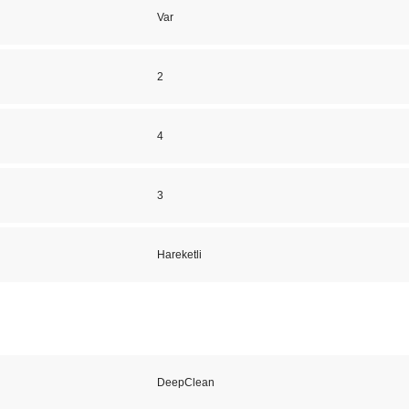
Var
2
4
3
Hareketli
DeepClean