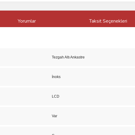
Yorumlar
Taksit Seçenekleri
Tezgah Altı Ankastre
İnoks
LCD
Var