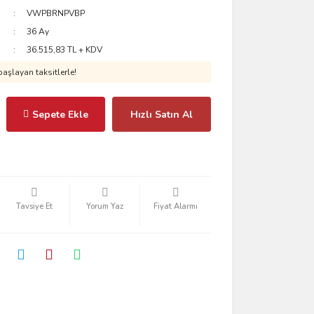
VWPBRNPVBP
36 Ay
36.515,83 TL + KDV
aşlayan taksitlerle!
Sepete Ekle
Hızlı Satın Al
Tavsiye Et
Yorum Yaz
Fiyat Alarmı