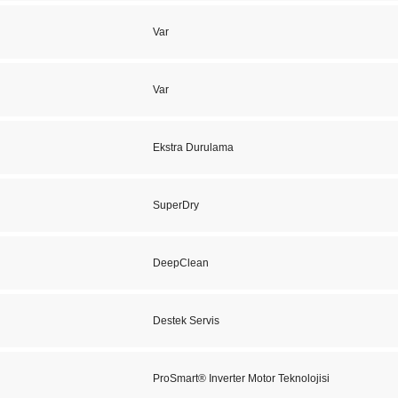
Var
Var
Ekstra Durulama
SuperDry
DeepClean
Destek Servis
ProSmart® Inverter Motor Teknolojisi