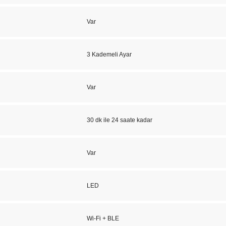
Var
3 Kademeli Ayar
Var
30 dk ile 24 saate kadar
Var
LED
Wi-Fi + BLE