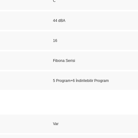
C
44 dBA
16
Fibona Serisi
5 Program+6 İndirilebilir Program
Var