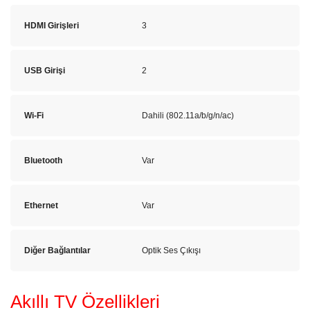
HDMI Girişleri
3
USB Girişi
2
Wi-Fi
Dahili (802.11a/b/g/n/ac)
Bluetooth
Var
Ethernet
Var
Diğer Bağlantılar
Optik Ses Çıkışı
Akıllı TV Özellikleri