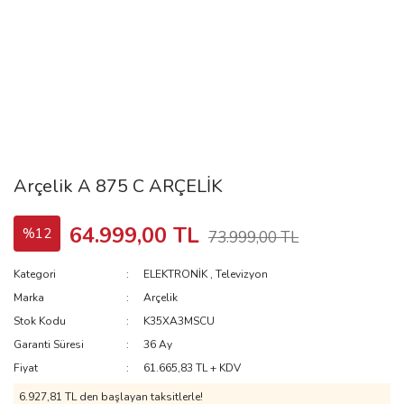
Arçelik A 875 C ARÇELİK
64.999,00 TL
%12
73.999,00 TL
Kategori
ELEKTRONİK
,
Televizyon
Marka
Arçelik
Stok Kodu
K35XA3MSCU
Garanti Süresi
36 Ay
Fiyat
61.665,83 TL + KDV
6.927,81 TL
den başlayan taksitlerle!