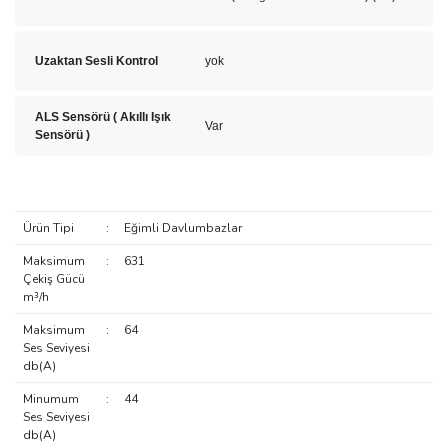
Uzaktan Sesli Kontrol
yok
ALS Sensörü ( Akıllı Işık
Var
Sensörü )
Ürün Tipi
:
Eğimli Davlumbazlar
Maksimum
:
631
Çekiş Gücü
m³/h
Maksimum
:
64
Ses Seviyesi
db(A)
Minumum
:
44
Ses Seviyesi
db(A)