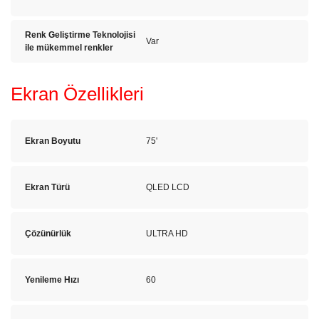
Renk Geliştirme Teknolojisi
Var
ile mükemmel renkler
Ekran Özellikleri
Ekran Boyutu
75'
Ekran Türü
QLED LCD
Çözünürlük
ULTRA HD
Yenileme Hızı
60