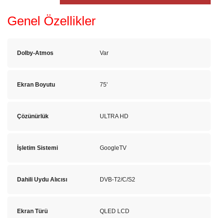
Genel Özellikler
Dolby-Atmos
Var
Ekran Boyutu
75'
Çözünürlük
ULTRA HD
İşletim Sistemi
GoogleTV
Dahili Uydu Alıcısı
DVB-T2/C/S2
Ekran Türü
QLED LCD