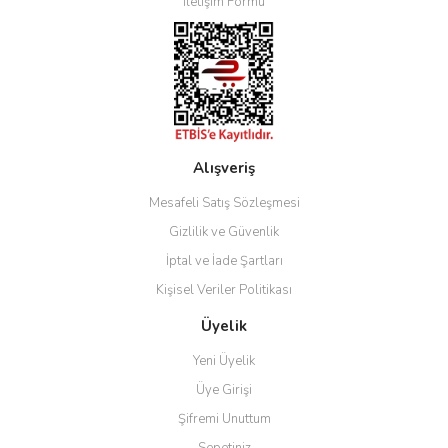
İletişim Formu
Ürün bilgilerinde hatalar bulunuyor.
Ürün fiyatı diğer sitelerden daha pahalı.
Bu ürüne benzer farklı alternatifler olmalı.
Alışveriş
Gönder
Mesafeli Satış Sözleşmesi
Gizlilik ve Güvenlik
İptal ve İade Şartları
Kişisel Veriler Politikası
Üyelik
Yeni Üyelik
Üye Girişi
Şifremi Unuttum