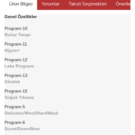
Ürün Bilgisi
Yorumlar
Taksit Seçenekleri
Önerilerin
Genel Özellikler
Program-10
Buhar Terapi
Program-11
Hijyen+
Program-12
Leke Programı
Program-13
Gömlek
Program-15
Soğuk Yıkama
Program-5
Delicates/Wool/HandWash
Program-6
Duvet/DownWear