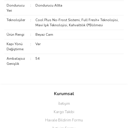
Dondurucu
:
Dondurucu Altta
Yeri
Teknolojiler
:
Cool Plus No-Frost Sistemi, Full Fresh+ Teknolojisi,
Mavi Işık Teknolojisi, Kahvaltılık 0°Bölmesi
Ürün Rengi
:
Beyaz Cam
Kapı Yönü
:
Var
Değiştirme
Ambalajsız
:
54
Genişlik
Bu ürünün fiyat bilgisi, resim, ürün açıklamalarında ve diğer
konularda yetersiz gördüğünüz noktaları öneri formunu kullanarak
Bu ürüne ilk yorumu siz yapın!
Kurumsal
tarafımıza iletebilirsiniz.
Görüş ve önerileriniz için teşekkür ederiz.
İletişim
Yorum Yaz
Kargo Takibi
Ürün resmi kalitesiz, bozuk veya görüntülenemiyor.
Havale Bildirim Formu
Ürün açıklamasında eksik bilgiler bulunuyor.