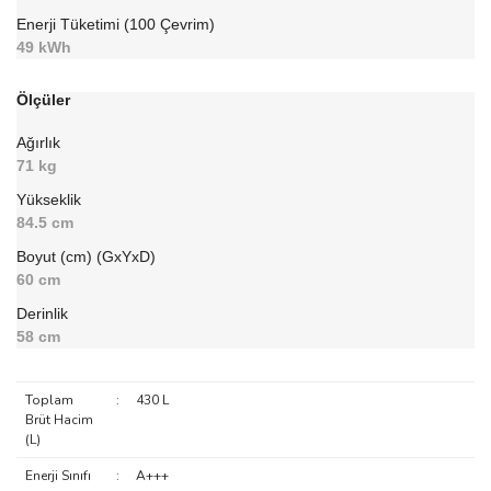
Enerji Tüketimi (100 Çevrim)
49 kWh
Ölçüler
Ağırlık
71 kg
Yükseklik
84.5 cm
Boyut (cm) (GxYxD)
60 cm
Derinlik
58 cm
Toplam
:
430 L
Brüt Hacim
(L)
Enerji Sınıfı
:
A+++