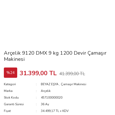
Arçelik 9120 DMX 9 kg 1200 Devir Çamaşır
Makinesi
31.399,00 TL
%24
41.399,00 TL
Kategori
BEYAZ EŞYA
,
Çamaşır Makinesi
Marka
Arçelik
Stok Kodu
457100000020
Garanti Süresi
36 Ay
Fiyat
34.499,17 TL + KDV