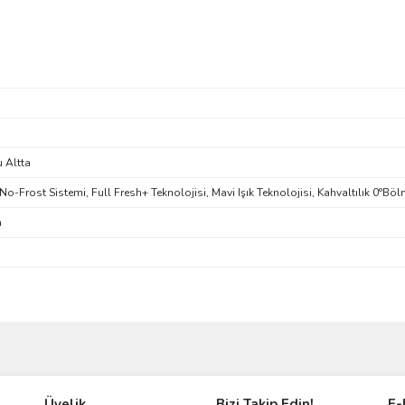
 Altta
o-Frost Sistemi, Full Fresh+ Teknolojisi, Mavi Işık Teknolojisi, Kahvaltılık 0°Böl
m
ve diğer konularda yetersiz gördüğünüz noktaları öneri formunu kullanarak taraf
Bu ürüne ilk yorumu siz yapın!
Üyelik
Bizi Takip Edin!
E-