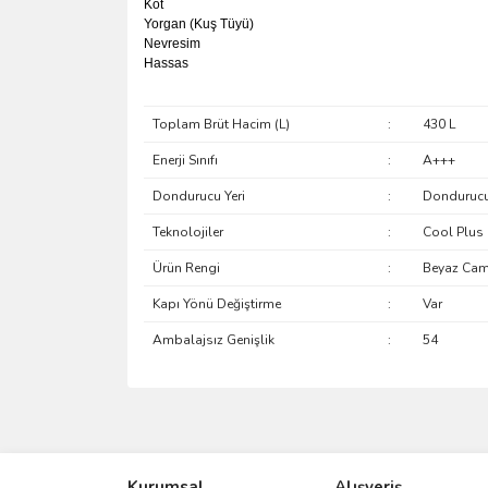
Kot
Yorgan (Kuş Tüyü)
Nevresim
Hassas
Toplam Brüt Hacim (L)
:
430 L
Enerji Sınıfı
:
A+++
Dondurucu Yeri
:
Dondurucu
Teknolojiler
:
Cool Plus N
Ürün Rengi
:
Beyaz Ca
Kapı Yönü Değiştirme
:
Var
Ambalajsız Genişlik
:
54
Bu ürünün fiyat bilgisi, resim, ürün açıklamalarında 
Görüş ve önerileriniz için teşekkür ederiz.
Kurumsal
Alışveriş