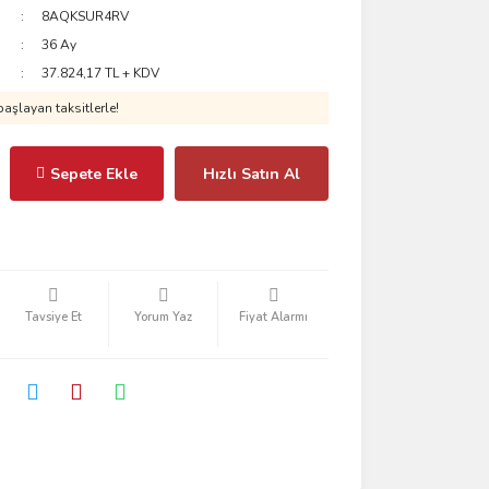
8AQKSUR4RV
36 Ay
37.824,17 TL + KDV
aşlayan taksitlerle!
Sepete Ekle
Hızlı Satın Al
Tavsiye Et
Yorum Yaz
Fiyat Alarmı