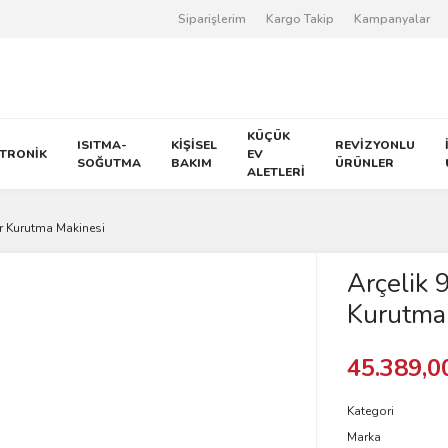
Siparişlerim
Kargo Takip
Kampanyalar
KÜÇÜK
ISITMA-
KİŞİSEL
REVİZYONLU
KTRONİK
EV
SOĞUTMA
BAKIM
ÜRÜNLER
ALETLERİ
r Kurutma Makinesi
Arçelik 
Kurutma
45.389,0
Kategori
Marka