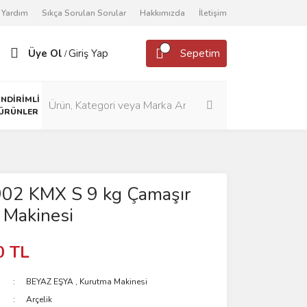
Yardım
Sıkça Sorulan Sorular
Hakkımızda
İletişim
Üye Ol
Giriş Yap
Sepetim
/
İNDİRİMLİ
ÜRÜNLER
902 KMX S 9 kg Çamaşır
 Makinesi
0 TL
BEYAZ EŞYA
,
Kurutma Makinesi
Arçelik