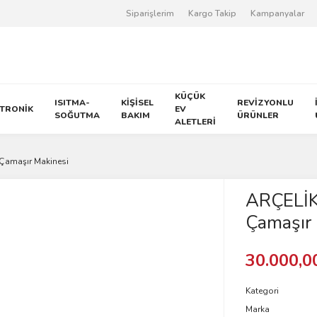
Siparişlerim
Kargo Takip
Kampanyalar
KÜÇÜK
ISITMA-
KİŞİSEL
REVİZYONLU
KTRONİK
EV
SOĞUTMA
BAKIM
ÜRÜNLER
ALETLERİ
 Çamaşır Makinesi
ARÇELİK
Çamaşır 
30.000,0
Kategori
Marka