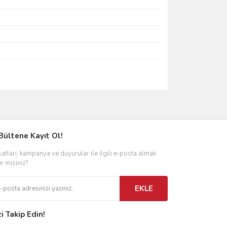
ımıza iletebilirsiniz.
Bültene Kayıt Ol!
satları, kampanya ve duyurular ile ilgili e-posta almak
er misiniz?
EKLE
zi Takip Edin!