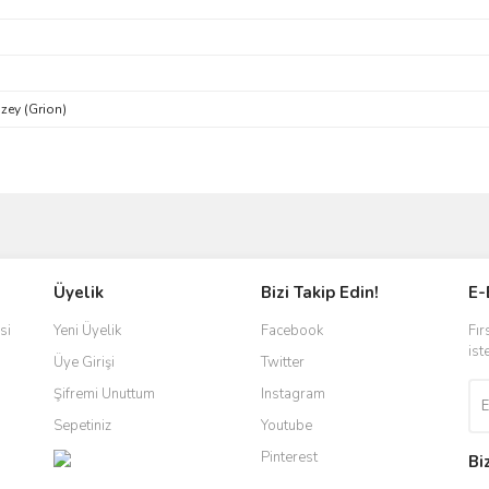
zey (Grion)
ve diğer konularda yetersiz gördüğünüz noktaları öneri formunu kullanarak taraf
Bu ürüne ilk yorumu siz yapın!
Üyelik
Bizi Takip Edin!
E-
r.
Yorum Yaz
si
Yeni Üyelik
Facebook
Fır
ist
Üye Girişi
Twitter
Şifremi Unuttum
Instagram
Sepetiniz
Youtube
Pinterest
Bi