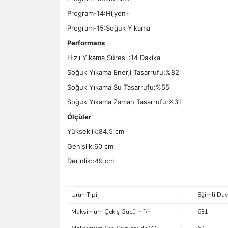
Program-14:Hijyen+
Program-15:Soğuk Yıkama
Performans
Hızlı Yıkama Süresi :14 Dakika
Soğuk Yıkama Enerji Tasarrufu:%82
Soğuk Yıkama Su Tasarrufu:%55
Soğuk Yıkama Zaman Tasarrufu:%31
Ölçüler
Yükseklik:84.5 cm
Genişlik:60 cm
Derinlik::49 cm
Ürün Tipi
:
Eğimli Da
Maksimum Çekiş Gücü m³/h
:
631