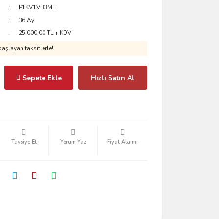
P1KV1VB3MH
36 Ay
25.000,00 TL + KDV
aşlayan taksitlerle!
Sepete Ekle
Hızlı Satın Al
Tavsiye Et
Yorum Yaz
Fiyat Alarmı