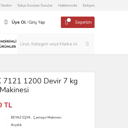
Yardım
Sıkça Sorulan Sorular
Hakkımızda
İletişim
Üye Ol
Giriş Yap
Sepetim
/
İNDİRİMLİ
ÜRÜNLER
 7121 1200 Devir 7 kg
Makinesi
0 TL
BEYAZ EŞYA
,
Çamaşır Makinesi
Arçelik