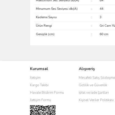
Maksimum Ses Seviyesi db(A)
:
64
Minumum Ses Seviyesi db(A)
:
44
Kademe Sayısı
:
3
Ürün Rengi
:
Gri Cam Yü
Genişlik (cm)
:
60 cm
Bu ürünün fiyat bilgisi, resim, ürün açıklamalarında 
Görüş ve önerileriniz için teşekkür ederiz.
Kurumsal
Alışveriş
Ürün resmi kalitesiz, bozuk veya görüntülenemiyo
Ürün açıklamasında eksik bilgiler bulunuyor.
İletişim
Mesafeli Satış Sözleşme
Ürün bilgilerinde hatalar bulunuyor.
Kargo Takibi
Gizlilik ve Güvenlik
Ürün fiyatı diğer sitelerden daha pahalı.
Havale Bildirim Formu
İptal ve İade Şartları
Bu ürüne benzer farklı alternatifler olmalı.
İletişim Formu
Kişisel Veriler Politikası