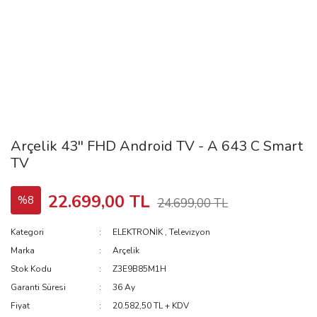
Arçelik 43'' FHD Android TV - A 643 C Smart
TV
22.699,00 TL
%8
24.699,00 TL
Kategori
ELEKTRONİK
,
Televizyon
Marka
Arçelik
Stok Kodu
Z3E9B85M1H
Garanti Süresi
36 Ay
Fiyat
20.582,50 TL + KDV