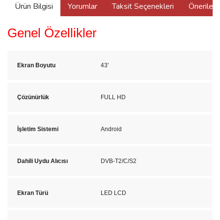
Ürün Bilgisi
Yorumlar
Taksit Seçenekleri
Önerilerin
Genel Özellikler
Ekran Boyutu
43'
Çözünürlük
FULL HD
İşletim Sistemi
Android
Dahili Uydu Alıcısı
DVB-T2/C/S2
Ekran Türü
LED LCD