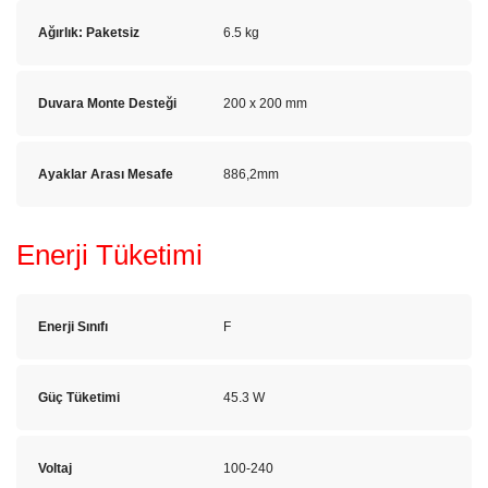
Ağırlık: Paketsiz
6.5 kg
Duvara Monte Desteği
200 x 200 mm
Ayaklar Arası Mesafe
886,2mm
Enerji Tüketimi
Enerji Sınıfı
F
Güç Tüketimi
45.3 W
Voltaj
100-240