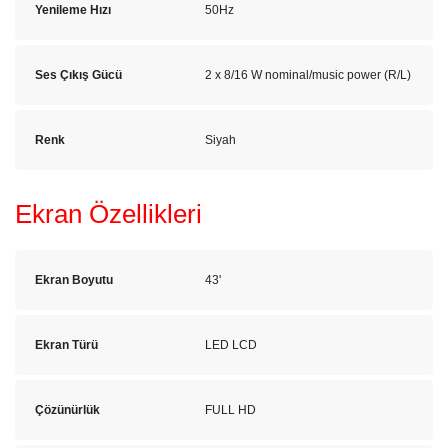
Yenileme Hızı
50Hz
Ses Çıkış Gücü
2 x 8/16 W nominal/music power (R/L)
Renk
Siyah
Ekran Özellikleri
Ekran Boyutu
43'
Ekran Türü
LED LCD
Çözünürlük
FULL HD