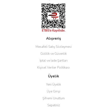
Ürün fiyatı diğer sitelerden daha pahalı.
Bu ürüne benzer farklı alternatifler olmalı.
Alışveriş
Gönder
Mesafeli Satış Sözleşmesi
Gizlilik ve Güvenlik
İptal ve İade Şartları
Kişisel Veriler Politikası
Üyelik
Yeni Üyelik
Üye Girişi
Şifremi Unuttum
Sepetiniz