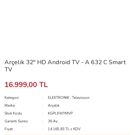
Arçelik 32'' HD Android TV - A 632 C Smart
TV
16.999,00 TL
Kategori
ELEKTRONİK
,
Televizyon
Marka
Arçelik
Stok Kodu
KGPLXWYMVP
Garanti Süresi
36 Ay
Fiyat
14.165,83 TL + KDV