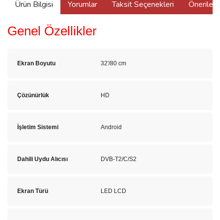
Ürün Bilgisi
Yorumlar
Taksit Seçenekleri
Önerilerin
Genel Özellikler
Ekran Boyutu
32'/80 cm
Çözünürlük
HD
İşletim Sistemi
Android
Dahili Uydu Alıcısı
DVB-T2/C/S2
Ekran Türü
LED LCD