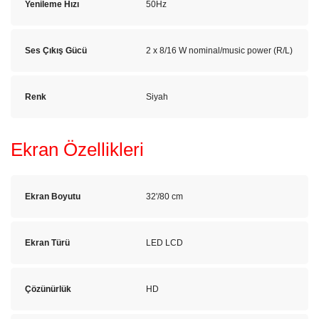
Yenileme Hızı
50Hz
Ses Çıkış Gücü
2 x 8/16 W nominal/music power (R/L)
Renk
Siyah
Ekran Özellikleri
Ekran Boyutu
32'/80 cm
Ekran Türü
LED LCD
Çözünürlük
HD