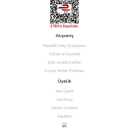
Bu ürüne benzer farklı alternatifler olmalı.
Alışveriş
Gönder
Mesafeli Satış Sözleşmesi
Gizlilik ve Güvenlik
İptal ve İade Şartları
Kişisel Veriler Politikası
Üyelik
Yeni Üyelik
Üye Girişi
Şifremi Unuttum
Sepetiniz