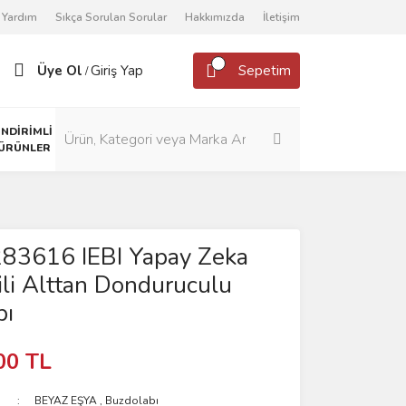
Yardım
Sıkça Sorulan Sorular
Hakkımızda
İletişim
Üye Ol
Giriş Yap
Sepetim
/
İNDİRİMLİ
ÜRÜNLER
283616 IEBI Yapay Zeka
ili Alttan Donduruculu
bı
00 TL
BEYAZ EŞYA
,
Buzdolabı