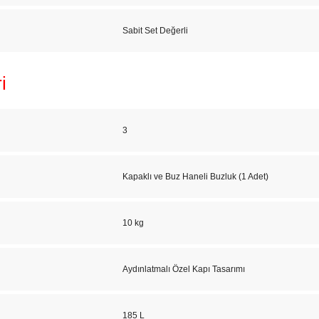
Sabit Set Değerli
i
3
Kapaklı ve Buz Haneli Buzluk (1 Adet)
10 kg
Aydınlatmalı Özel Kapı Tasarımı
185 L