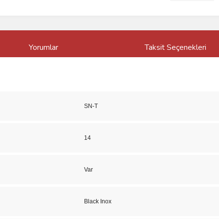
Yorumlar
Taksit Seçenekleri
SN-T
14
Var
Black Inox