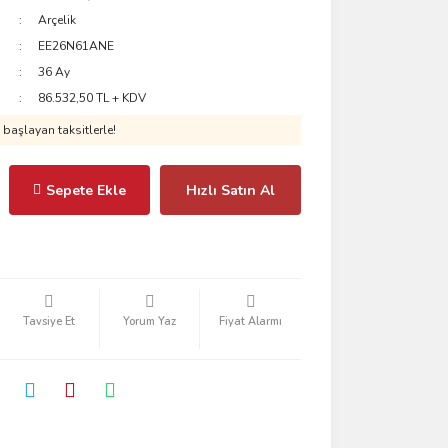
Arçelik
EE26N61ANE
36 Ay
86.532,50 TL + KDV
başlayan taksitlerle!
Sepete Ekle
Hızlı Satın Al
Tavsiye Et
Yorum Yaz
Fiyat Alarmı