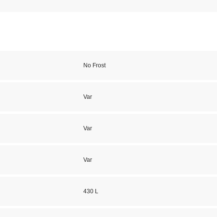
No Frost
Var
Var
Var
430 L