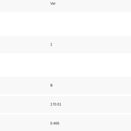
Var
1
B
170.01
0.466