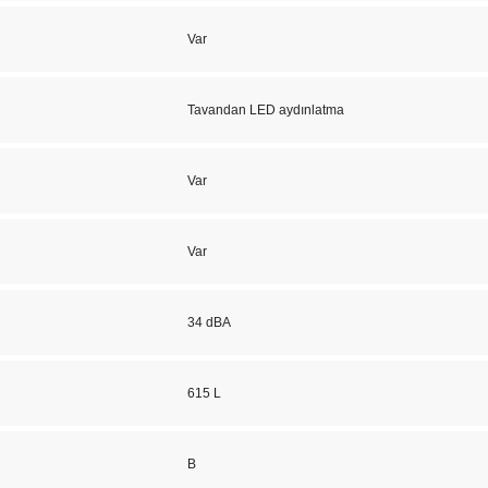
Var
Tavandan LED aydınlatma
Var
Var
34 dBA
615 L
B