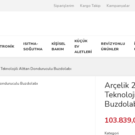
Siparişlerim
Kargo Takip
Kampanyalar
KÜÇÜK
ISITMA-
KİŞİSEL
REVİZYONLU
KTRONİK
EV
SOĞUTMA
BAKIM
ÜRÜNLER
ALETLERİ
 Teknolojili Alttan Donduruculu Buzdolabı
Arçelik 
Teknoloj
Buzdola
103.839,
Kategori