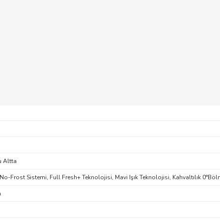
 Altta
o-Frost Sistemi, Full Fresh+ Teknolojisi, Mavi Işık Teknolojisi, Kahvaltılık 0°Böl
m