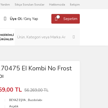
Yardım
Sıkça Sorulan Sorular
Hakkımızda
İletişim
Üye Ol
Giriş Yap
Sepetim
/
İNDİRİMLİ
ÜRÜNLER
270475 EI Kombi No Frost
bı
59,00 TL
56.269,00 TL
BEYAZ EŞYA
,
Buzdolabı
Arçelik