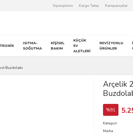
Siparişlerim
Kargo Takip
Kampanyalar
KÜÇÜK
ISITMA-
KİŞİSEL
REVİZYONLU
KTRONİK
EV
SOĞUTMA
BAKIM
ÜRÜNLER
ALETLERİ
ost Buzdolabı
Arçelik 
Buzdola
5.2
%91
Kategori
Marka