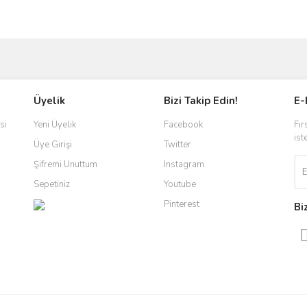
ve diğer konularda yetersiz gördüğünüz noktaları öneri formunu kullanarak taraf
Bu ürüne ilk yorumu siz yapın!
Üyelik
Bizi Takip Edin!
E-
r.
Yorum Yaz
si
Yeni Üyelik
Facebook
Fır
ist
Üye Girişi
Twitter
Şifremi Unuttum
Instagram
Sepetiniz
Youtube
Pinterest
Bi
Gönder