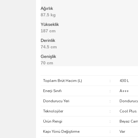
Ağırlık
87.5 kg
Yükseklik
187 cm
Derinlik
74.5 cm
Genişlik
70 cm
Toplam Brüt Hacim (L)
:
430 L
Enerji Sınıfı
:
A+++
Dondurucu Yeri
:
Dondurucu
Teknolojiler
:
Cool Plus N
Ürün Rengi
:
Beyaz Ca
Kapı Yönü Değiştirme
:
Var