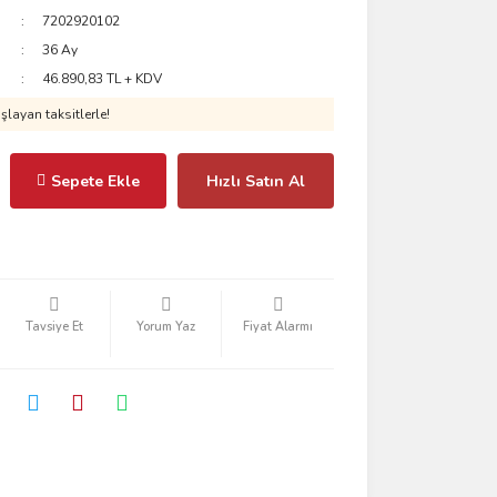
7202920102
36 Ay
46.890,83 TL + KDV
layan taksitlerle!
Sepete Ekle
Hızlı Satın Al
Tavsiye Et
Yorum Yaz
Fiyat Alarmı