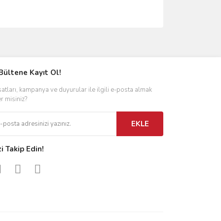
ımıza iletebilirsiniz.
Bültene Kayıt Ol!
satları, kampanya ve duyurular ile ilgili e-posta almak
er misiniz?
EKLE
zi Takip Edin!