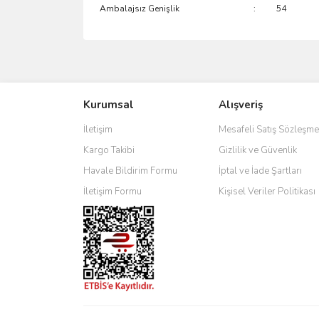
Ambalajsız Genişlik
:
54
Bu ürünün fiyat bilgisi, resim, ürün açıklamalarında 
Görüş ve önerileriniz için teşekkür ederiz.
Kurumsal
Alışveriş
Ürün resmi kalitesiz, bozuk veya görüntülenemiyo
Ürün açıklamasında eksik bilgiler bulunuyor.
İletişim
Mesafeli Satış Sözleşme
Ürün bilgilerinde hatalar bulunuyor.
Kargo Takibi
Gizlilik ve Güvenlik
Ürün fiyatı diğer sitelerden daha pahalı.
Havale Bildirim Formu
İptal ve İade Şartları
Bu ürüne benzer farklı alternatifler olmalı.
İletişim Formu
Kişisel Veriler Politikası