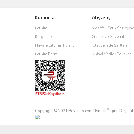
Görüş ve önerileriniz için teşekkür ederiz.
Kurumsal
Alışveriş
Ürün resmi kalitesiz, bozuk veya görüntülenemiyo
Ürün açıklamasında eksik bilgiler bulunuyor.
İletişim
Mesafeli Satış Sözleşme
Ürün bilgilerinde hatalar bulunuyor.
Kargo Takibi
Gizlilik ve Güvenlik
Ürün fiyatı diğer sitelerden daha pahalı.
Havale Bildirim Formu
İptal ve İade Şartları
Bu ürüne benzer farklı alternatifler olmalı.
İletişim Formu
Kişisel Veriler Politikası
Copyright © 2021 Beyenso.com | İsmail Özşirin Day. Tük. Mal.