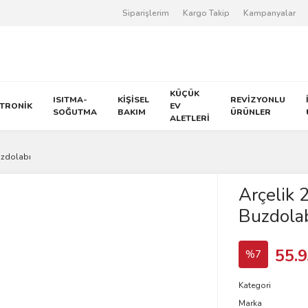
Siparişlerim
Kargo Takip
Kampanyalar
KÜÇÜK
ISITMA-
KİŞİSEL
REVİZYONLU
KTRONİK
EV
SOĞUTMA
BAKIM
ÜRÜNLER
ALETLERİ
uzdolabı
Arçelik
Buzdola
55.9
%7
Kategori
Marka