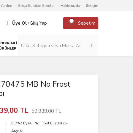
Yardım
Sıkça Sorulan Sorular
Hakkımızda
İletişim
Üye Ol
Giriş Yap
Sepetim
/
İNDİRİMLİ
ÜRÜNLER
 270475 MB No Frost
bı
39,00 TL
59.939,00 TL
BEYAZ EŞYA
,
No Frost Buzdolabı
Arçelik