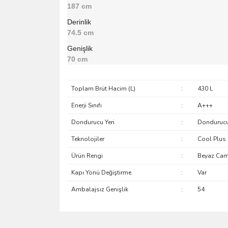
187 cm
Derinlik
74.5 cm
Genişlik
70 cm
Toplam Brüt Hacim (L)
:
430 L
Enerji Sınıfı
:
A+++
Dondurucu Yeri
:
Dondurucu
Teknolojiler
:
Cool Plus N
Ürün Rengi
:
Beyaz Ca
Kapı Yönü Değiştirme
:
Var
Ambalajsız Genişlik
:
54
Bu ürünün fiyat bilgisi, resim, ürün açıklamalarında 