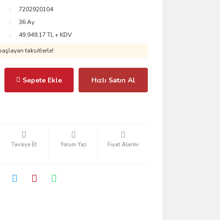
7202920104
36 Ay
49.949,17 TL + KDV
aşlayan taksitlerle!
Sepete Ekle
Hızlı Satın Al
Tavsiye Et
Yorum Yaz
Fiyat Alarmı