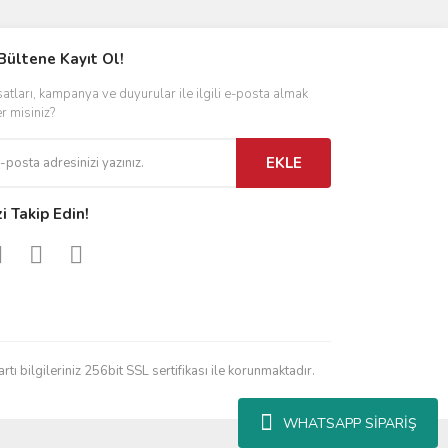
Bültene Kayıt Ol!
satları, kampanya ve duyurular ile ilgili e-posta almak
er misiniz?
EKLE
zi Takip Edin!
rtı bilgileriniz 256bit SSL sertifikası ile korunmaktadır.
WHATSAPP SİPARİŞ