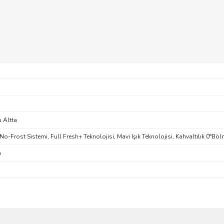
 Altta
o-Frost Sistemi, Full Fresh+ Teknolojisi, Mavi Işık Teknolojisi, Kahvaltılık 0°Böl
m
ve diğer konularda yetersiz gördüğünüz noktaları öneri formunu kullanarak taraf