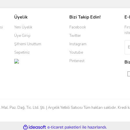
Bu ürüne ilk yorumu siz yapın!
Üyelik
Bizi Takip Edin!
E-
r.
Yorum Yaz
si
Yeni Üyelik
Facebook
Fır
ist
Üye Girişi
Twitter
Şifremi Unuttum
Instagram
Sepetiniz
Youtube
Pinterest
Bi
Gönder
 Paz. Dağ. Tic. Ltd. Şti. | Arçelik Yetkili Satıcısı Tüm hakları saklıdır. Kredi ka
ile
ideasoft
e-