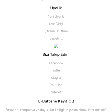
Üyelik
Yeni Üyelik
Üye Girişi
Şifremi Unuttum
Sepetiniz
Bizi Takip Edin!
Facebook
Twitter
Instagram
Youtube
Pinterest
E-Bültene Kayıt Ol!
Fırsatları, kampanya ve duyurular ile ilgili e-posta almak ister misiniz?