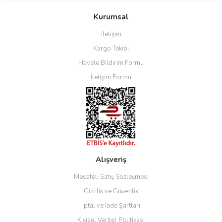
Kurumsal
İletişim
Kargo Takibi
Havale Bildirim Formu
İletişim Formu
Alışveriş
Mesafeli Satış Sözleşmesi
Gizlilik ve Güvenlik
İptal ve İade Şartları
Kişisel Veriler Politikası