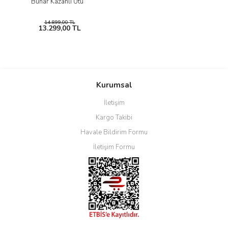
Buhar Kazanlı Ütü
14.899,00 TL
13.299,00 TL
Kurumsal
İletişim
Kargo Takibi
Havale Bildirim Formu
İletişim Formu