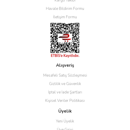
Kargo Takibi
Havale Bildirim Formu
İletişim Formu
Alışveriş
Mesafeli Satış Sözleşmesi
Gizlilik ve Güvenlik
İptal ve İade Şartları
Kişisel Veriler Politikası
Üyelik
Yeni Üyelik
Üye Girişi