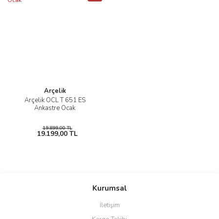
Arçelik
Arçelik OCL T 651 ES
Ankastre Ocak
19.899,00 TL
19.199,00 TL
Kurumsal
İletişim