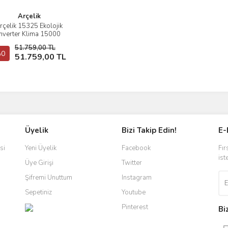
Arçelik
rçelik 15325 Ekolojik
İncele
Inverter Klima 15000
BTU/h Ev Tipi Klima
51.759,00 TL
0
Sepete Ekle
51.759,00 TL
Üyelik
Bizi Takip Edin!
E-
si
Yeni Üyelik
Facebook
Fır
ist
Üye Girişi
Twitter
Şifremi Unuttum
Instagram
Sepetiniz
Youtube
Pinterest
Bi