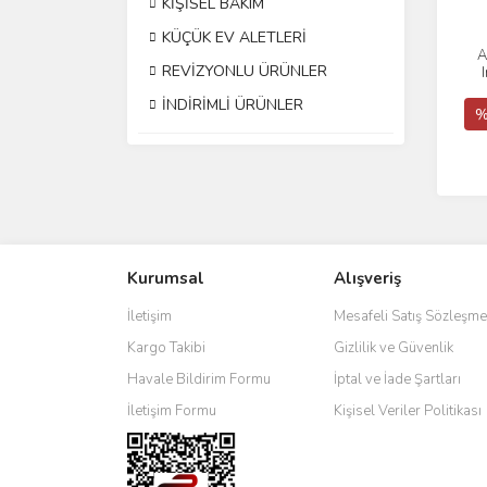
KİŞİSEL BAKIM
KÜÇÜK EV ALETLERİ
A
REVİZYONLU ÜRÜNLER
İNDİRİMLİ ÜRÜNLER
%
Kurumsal
Alışveriş
İletişim
Mesafeli Satış Sözleşme
Kargo Takibi
Gizlilik ve Güvenlik
Havale Bildirim Formu
İptal ve İade Şartları
İletişim Formu
Kişisel Veriler Politikası