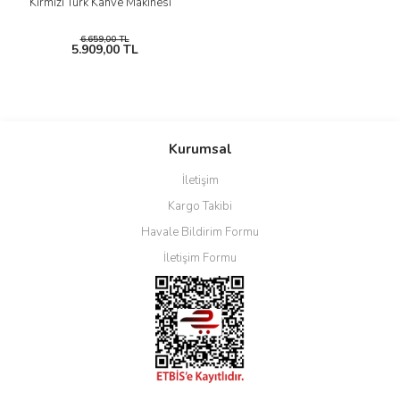
Kırmızı Türk Kahve Makinesi
6.659,00 TL
5.909,00 TL
Kurumsal
İletişim
Kargo Takibi
Havale Bildirim Formu
İletişim Formu