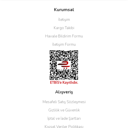
Kurumsal
İletişim
Kargo Takibi
Havale Bildirim Formu
İletişim Formu
Alışveriş
Mesafeli Satış Sözleşmesi
Gizlilik ve Güvenlik
İptal ve İade Şartları
Kişisel Veriler Politikası