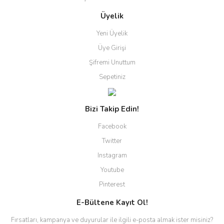
Üyelik
Yeni Üyelik
Üye Girişi
Şifremi Unuttum
Sepetiniz
Bizi Takip Edin!
Facebook
Twitter
Instagram
Youtube
Pinterest
E-Bültene Kayıt Ol!
Fırsatları, kampanya ve duyurular ile ilgili e-posta almak ister misiniz?